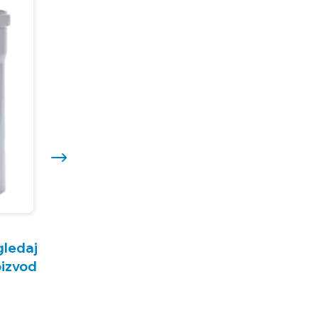
gledaj
oizvod