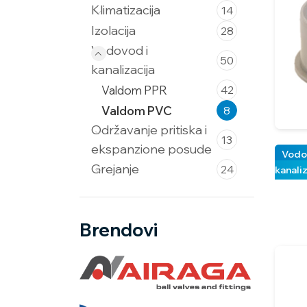
Klimatizacija
14
Izolacija
28
Vodovod i
50
kanalizacija
Valdom PPR
42
Valdom PVC
8
Održavanje pritiska i
13
ekspanzione posude
Vodo
Grejanje
24
kanali
Brendovi