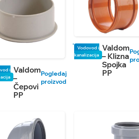
Valdom
Vodovod i
Po
– Klizna
kanalizacija
pr
Spojka
Valdom
vod i
PP
Pogledaj
–
zacija
proizvod
Čepovi
PP