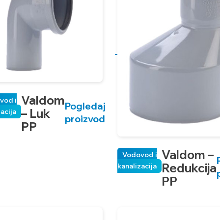
Valdom
vod i
Pogledaj
– Luk
zacija
proizvod
PP
Valdom –
Vodovod i
Redukcija
kanalizacija
PP