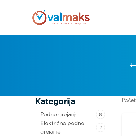
Kategorija
Poče
Podno grejanje
8
Električno podno
2
grejanje