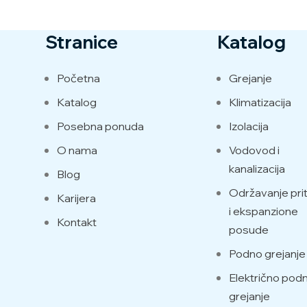
Stranice
Katalog
Početna
Grejanje
Katalog
Klimatizacija
Posebna ponuda
Izolacija
O nama
Vodovod i
kanalizacija
Blog
Održavanje prit
Karijera
i ekspanzione
Kontakt
posude
Podno grejanje
Električno pod
grejanje