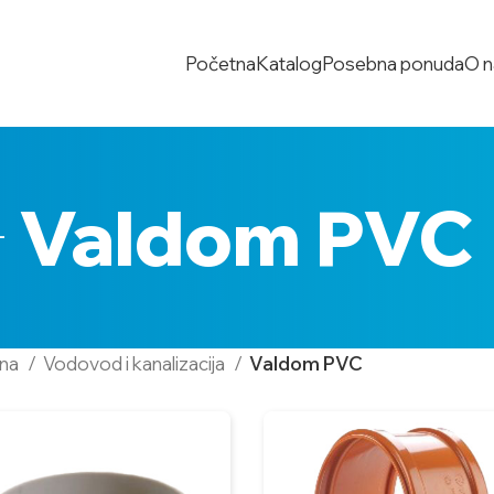
Početna
Katalog
Posebna ponuda
O 
Valdom PVC
tna
Vodovod i kanalizacija
Valdom PVC