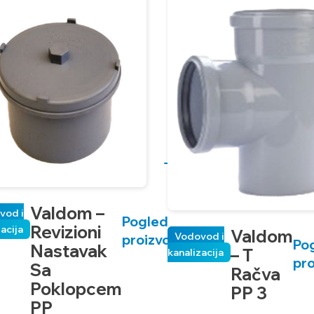
Valdom –
vod i
Pogledaj
Revizioni
zacija
Valdom
Vodovod i
proizvod
Po
Nastavak
– T
kanalizacija
pr
Sa
Račva
Poklopcem
PP 3
PP