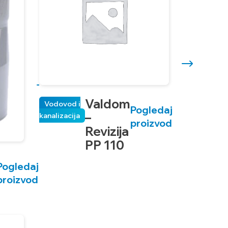
Valdom
Vodovod i
Pogledaj
–
kanalizacija
proizvod
Revizija
PP 110
Pogledaj
proizvod