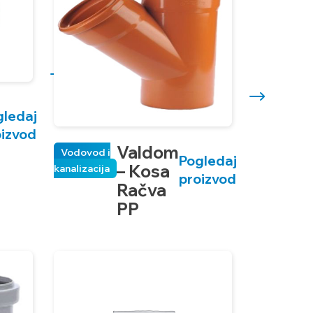
gledaj
oizvod
Valdom
Vodovod i
Pogledaj
– Kosa
kanalizacija
proizvod
Račva
PP