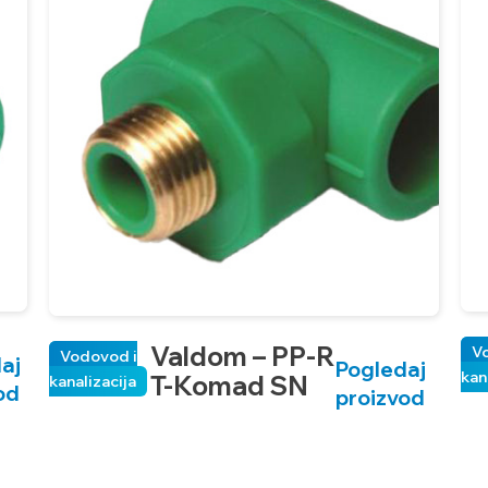
Valdom – PP-R
V
Vodovod i
aj
Pogledaj
kan
T-Komad SN
kanalizacija
od
proizvod