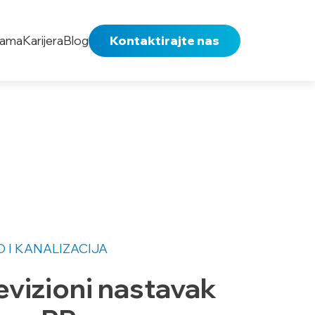
nama
Karijera
Blog
Kontaktirajte nas
 I KANALIZACIJA
evizioni nastavak