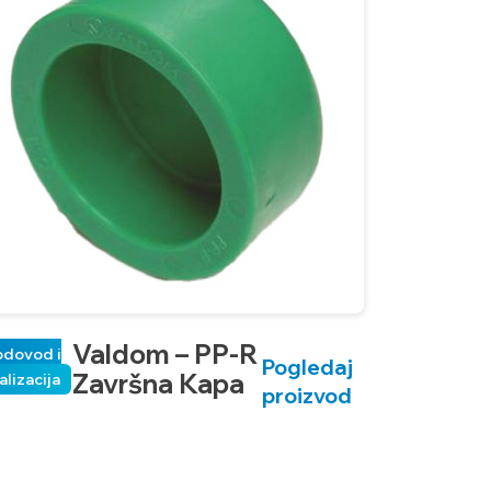
Valdom – PP-R
odovod i
Pogledaj
Završna Kapa
alizacija
proizvod