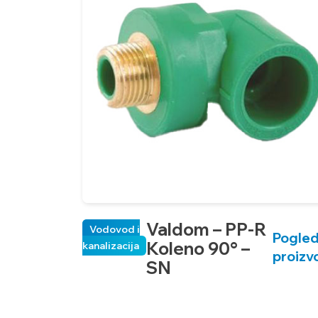
Valdom – PP-R
Vodovod i
Pogled
Koleno 90° –
kanalizacija
proizv
SN