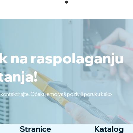
ek na raspolaganju
tanja!
s kontaktirajte. Očekujemo vaš poziv ili poruku kako
Stranice
Katalog