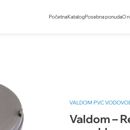
Početna
Katalog
Posebna ponuda
O 
VALDOM PVC
VODOVOD
Valdom – R