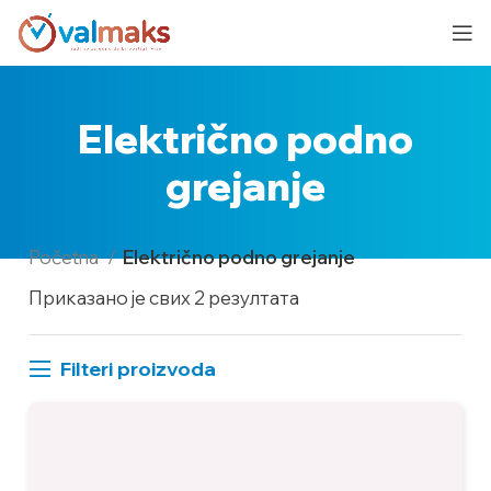
Električno podno
grejanje
Početna
Električno podno grejanje
Приказано је свих 2 резултата
Filteri proizvoda