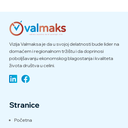
Vizija Valmaksa je da u svojoj delatnosti bude lider na
domaćem i regionalnom tržištu i da doprinosi
poboljšavanju ekonomskog blagostanja i kvaliteta
života društva u celini.
Stranice
Početna