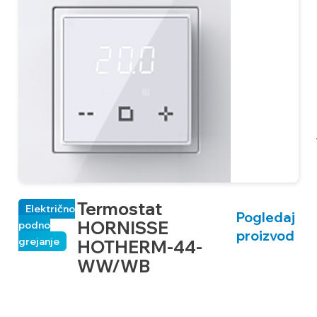
Termostat
Električno
Pogledaj
HORNISSE
podno
proizvod
grejanje
HOTHERM-44-
WW/WB