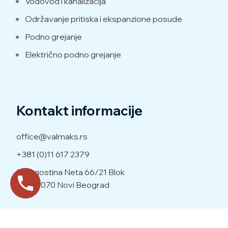
Vodovod i kanalizacija
Održavanje pritiska i ekspanzione posude
Podno grejanje
Električno podno grejanje
Kontakt informacije
office@valmaks.rs
+381 (0)11 617 2379
Dr. Agostina Neta 66/21
Blok
70a, 11070 Novi Beograd
Sva prava zadržana © Valmaks D.O.O.