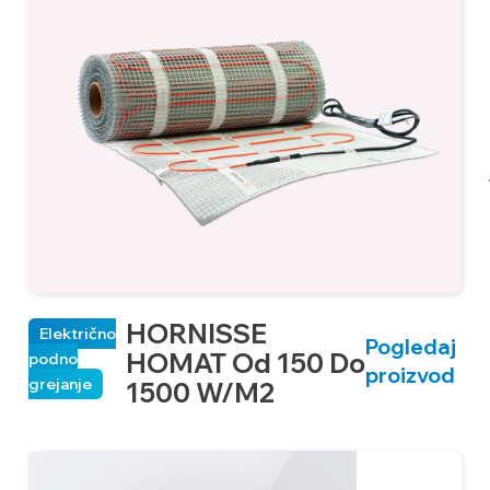
HORNISSE
Električno
Pogledaj
HOMAT Od 150 Do
podno
proizvod
grejanje
1500 W/m2