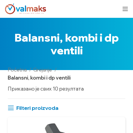
Balansni, kombi i dp
ventili
Početna
Grejanje
Balansni, kombi i dp ventili
Приказано је свих 10 резултата
Filteri proizvoda