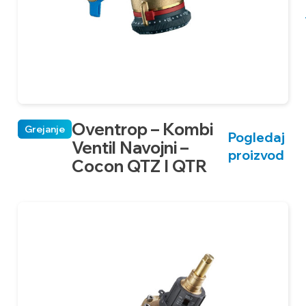
Oventrop – Kombi
Grejanje
Pogledaj
Ventil Navojni –
proizvod
Cocon QTZ I QTR