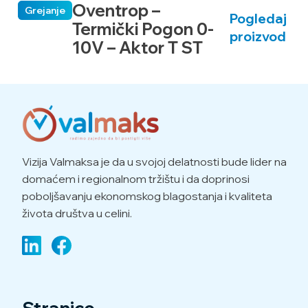
Oventrop –
Grejanje
Pogledaj
Termički Pogon 0-
proizvod
10V – Aktor T ST
Vizija Valmaksa je da u svojoj delatnosti bude lider na
domaćem i regionalnom tržištu i da doprinosi
poboljšavanju ekonomskog blagostanja i kvaliteta
života društva u celini.