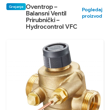
Oventrop –
Grejanje
Pogledaj
Balansni Ventil
proizvod
Prirubnički –
Hydrocontrol VFC