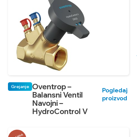
Oventrop –
Grejanje
Pogledaj
Balansni Ventil
proizvod
Navojni –
HydroControl V