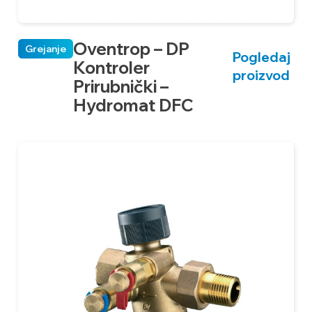
Oventrop – DP
Grejanje
Pogledaj
Kontroler
proizvod
Prirubnički –
Hydromat DFC