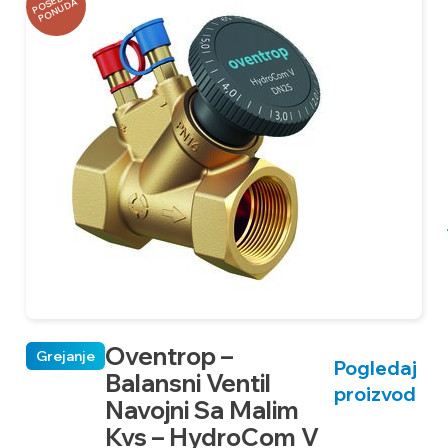
P
O
B
N
A
P
O
N
U
D
S
E
A
Oventrop –
Grejanje
Pogledaj
Balansni Ventil
proizvod
Navojni Sa Malim
Kvs – HydroCom V