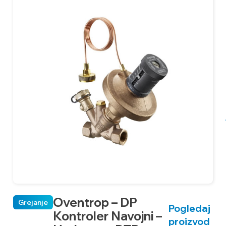
Oventrop – DP
Grejanje
Pogledaj
Kontroler Navojni –
proizvod