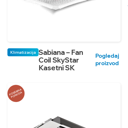
Sabiana – Fan
Klimatizacija
Pogledaj
Coil SkyStar
proizvod
Kasetni SK
P
O
B
N
A
P
O
N
U
D
S
E
A