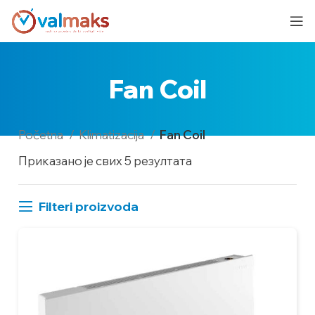
Fan Coil
Početna
Klimatizacija
Fan Coil
Приказано је свих 5 резултата
Filteri proizvoda