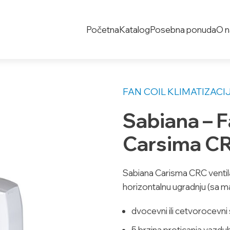
Početna
Katalog
Posebna ponuda
O 
FAN COIL
KLIMATIZACI
Sabiana – F
Carsima C
Sabiana Carisma CRC ventila
horizontalnu ugradnju (sa ma
dvocevni ili cetvorocevni s
5 brzina proticanja vazd