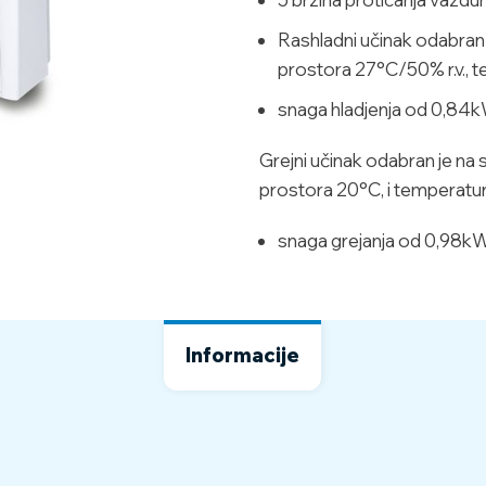
Rashladni učinak odabran j
prostora 27°C/50% r.v., 
snaga hladjenja od 0,84
Grejni učinak odabran je na s
prostora 20°C, i temperatu
snaga grejanja od 0,98k
Informacije