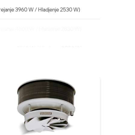
rejanje 3960 W / Hladjenje 2530 W)
rejanje 4600 W / Hladjenje 2830 W)
rejanje 4860 W / Hladjenje 3080 W)
ejanje 5810 W / Hladjenje 3130 W)
rejanje 6210 W / Hladjenje 3490 W)
rejanje 6590 W / Hladjenje 4010 W)
rejanje 7620 W / Hladjenje 4710 W)