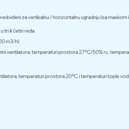
dviđeni za vertikalnu / horizontalnu ugradnju (sa maskom il
ri ili četiri reda
500 m3/h)
zini ventilatora, temperaturi prostora 27°C/50% r.v., temper
ventilatora, temperaturi prostora 20°C, i temperaturi tople v