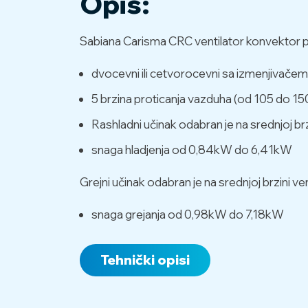
Opis:
Sabiana Carisma CRC ventilator konvektor pre
dvocevni ili cetvorocevni sa izmenjivačem u t
5 brzina proticanja vazduha (od 105 do 1
Rashladni učinak odabran je na srednjoj br
snaga hladjenja od 0,84kW do 6,41kW
Grejni učinak odabran je na srednjoj brzini 
snaga grejanja od 0,98kW do 7,18kW
Tehnički opisi