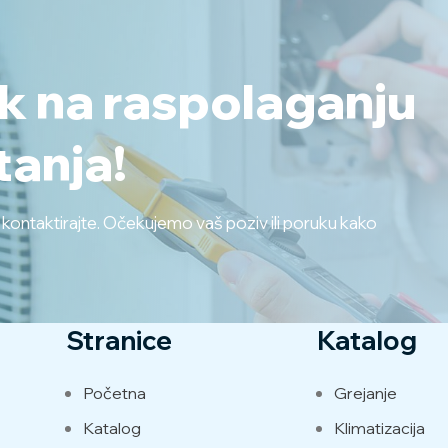
ek na raspolaganju
tanja!
s kontaktirajte. Očekujemo vaš poziv ili poruku kako
Stranice
Katalog
Početna
Grejanje
Katalog
Klimatizacija