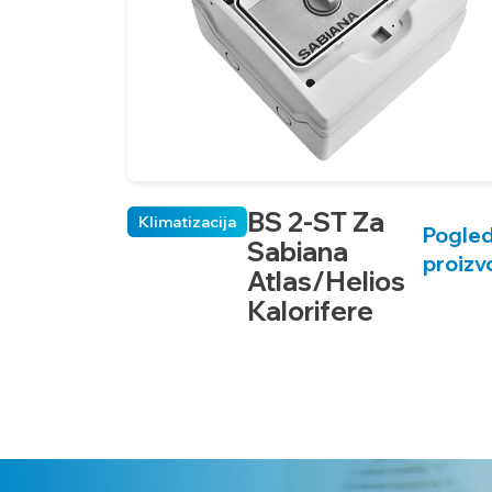
CRC73
CRC74
CRC83
BS 2-ST Za
Klimatizacija
Pogled
CRC84
Sabiana
proizv
Atlas/Helios
Kalorifere
CRC93
CRC94