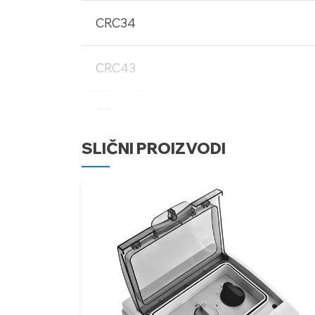
CRC34
CRC43
CRC44
SLIČNI PROIZVODI
CRC53
CRC54
CRC63
CRC64