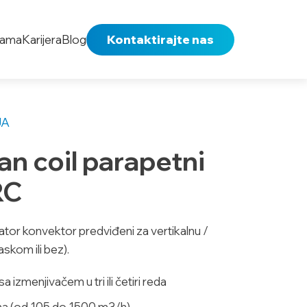
nama
Karijera
Blog
Kontaktirajte nas
JA
an coil parapetni
RC
tor konvektor predviđeni za vertikalnu /
skom ili bez).
a izmenjivačem u tri ili četiri reda
uha (od 105 do 1500 m3/h)