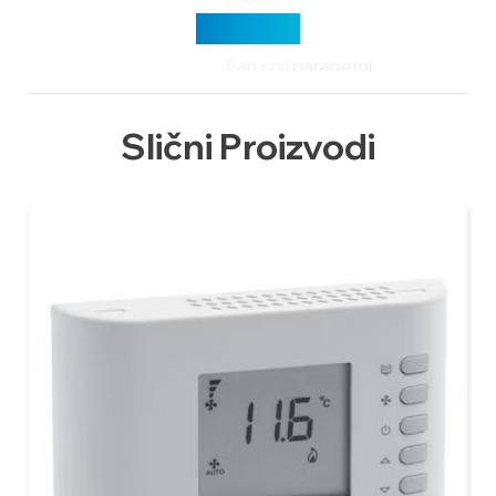
Učitaj više
Fan coil parapetni
Carsima CRSL 53
CRSL53
(Hladjenje 5040 W)
Slični Proizvodi
Fan coil parapetni
Carsima CRSL 63
CRSL63
(Hladjenje 6620 W)
Fan coil parapetni
Carsima CRSL 73
CRSL73
(Hladjenje 7110 W)
Fan coil parapetni
Carsima CRSL 14
CRSL14
(Hladjenje 2070 W)