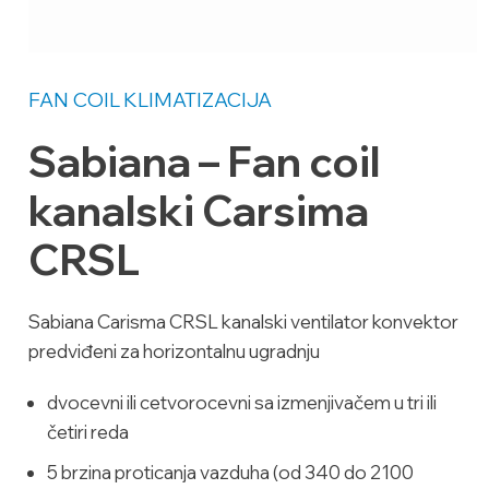
FAN COIL
KLIMATIZACIJA
Sabiana – Fan coil
kanalski Carsima
CRSL
Sabiana Carisma CRSL kanalski ventilator konvektor
predviđeni za horizontalnu ugradnju
dvocevni ili cetvorocevni sa izmenjivačem u tri ili
četiri reda
5 brzina proticanja vazduha (od 340 do 2100