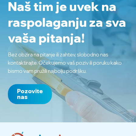
Naš tim je uvek na
Fan coil parapetni
raspolaganju
za sva
Carsima CRSL 64
CRSL64
(Hladjenje 7250 W)
vaša pitanja!
Fan coil parapetni
Carsima CRSL 74
CRSL74
Bez obzira na pitanje ili zahtev, slobodno nas
(Hladjenje 7920 W)
kontaktirajte. Očekujemo vaš poziv ili poruku kako
bismo vam pružili najbolju podršku.
Pozovite
nas