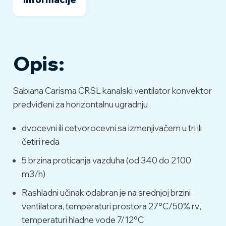
Opis:
Sabiana Carisma CRSL kanalski ventilator konvektor
predviđeni za horizontalnu ugradnju
dvocevni ili cetvorocevni sa izmenjivačem u tri ili
četiri reda
5 brzina proticanja vazduha (od 340 do 2100
m3/h)
Rashladni učinak odabran je na srednjoj brzini
ventilatora, temperaturi prostora 27°C/50% r.v.,
temperaturi hladne vode 7/12°C