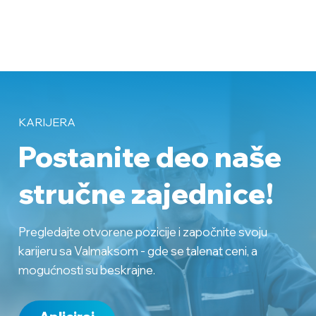
KARIJERA
Postanite deo naše
stručne zajednice!
Pregledajte otvorene pozicije i započnite svoju
karijeru sa Valmaksom - gde se talenat ceni, a
mogućnosti su beskrajne.