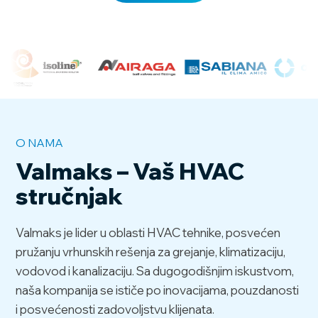
O NAMA
Valmaks – Vaš HVAC
stručnjak
Valmaks je lider u oblasti HVAC tehnike, posvećen
pružanju vrhunskih rešenja za grejanje, klimatizaciju,
vodovod i kanalizaciju. Sa dugogodišnjim iskustvom,
naša kompanija se ističe po inovacijama, pouzdanosti
i posvećenosti zadovoljstvu klijenata.