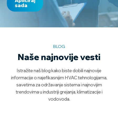
Apliciraj
sada
BLOG
Naše najnovije vesti
Istražite naš blog kako biste dobili najnovije
informacije o najefikasnijim HVAC tehnologijama,
savetima za održavanje sistema i najnovijim
trendovima u industriji grejanja, klimatizacije i
vodovoda.