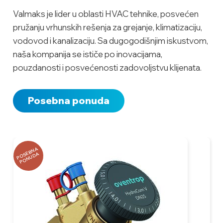
Valmaks je lider u oblasti HVAC tehnike, posvećen
pružanju vrhunskih rešenja za grejanje, klimatizaciju,
vodovod i kanalizaciju. Sa dugogodišnjim iskustvom,
naša kompanija se ističe po inovacijama,
pouzdanosti i posvećenosti zadovoljstvu klijenata.
Posebna ponuda
P
O
B
N
A
P
O
N
U
D
S
E
A