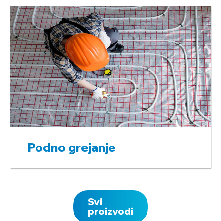
Podno grejanje
Svi
proizvodi