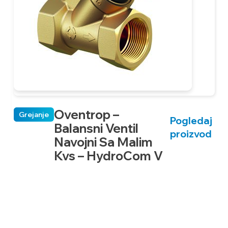
Oventrop –
Grejanje
Pogledaj
Balansni Ventil
proizvod
Navojni Sa Malim
aj
e
Kvs – HydroCom V
od