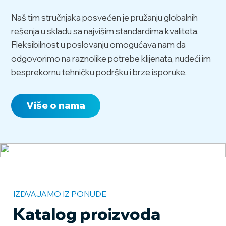
Naš tim stručnjaka posvećen je pružanju globalnih
rešenja u skladu sa najvišim standardima kvaliteta.
Fleksibilnost u poslovanju omogućava nam da
odgovorimo na raznolike potrebe klijenata, nudeći im
besprekornu tehničku podršku i brze isporuke.
Više o nama
IZDVAJAMO IZ PONUDE
Katalog proizvoda