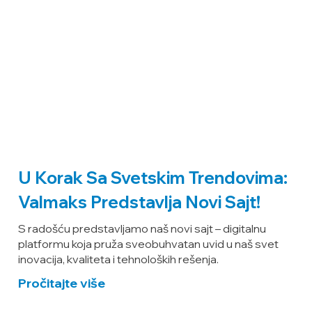
U Korak Sa Svetskim Trendovima:
Valmaks Predstavlja Novi Sajt!
S radošću predstavljamo naš novi sajt – digitalnu
platformu koja pruža sveobuhvatan uvid u naš svet
inovacija, kvaliteta i tehnoloških rešenja.
Pročitajte više