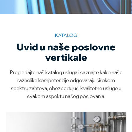
KATALOG
Uvid u naše poslovne
vertikale
Pregledajte naš katalog usluga i saznajte kako naše
raznolike kompetencije odgovaraju širokom
spektru zahteva, obezbeđujući kvalitetne usluge u
svakom aspektu našeg poslovanja.