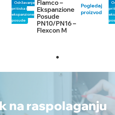
Flamco –
Održavanje
O
Pogledaj
Ekspanzione
pritiska i
prit
proizvod
ekspanzione
eks
Posude
posude
po
PN10/PN16 –
Flexcon M
ek na raspolaganju