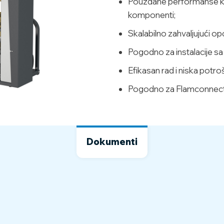
Pouzdane performanse kro
komponenti;
Skalabilno zahvaljujući op
Pogodno za instalacije s
Efikasan rad i niska potroš
Pogodno za Flamconnect d
Dokumenti