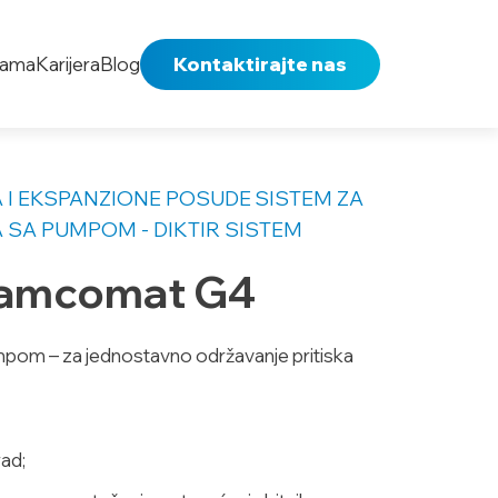
nama
Karijera
Blog
Kontaktirajte nas
 I EKSPANZIONE POSUDE
SISTEM ZA
 SA PUMPOM - DIKTIR SISTEM
Flamcomat G4
mpom – za jednostavno održavanje pritiska
ad;