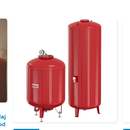
aj
od