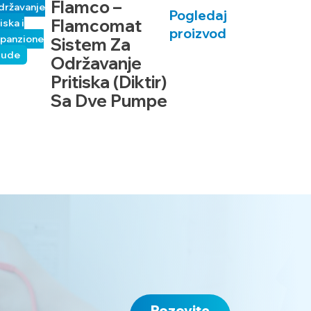
Flamco –
državanje
Pogledaj
Flamcomat
iska i
proizvod
panzione
Sistem Za
sude
Održavanje
Pritiska (diktir)
Sa Dve Pumpe
Pozovite