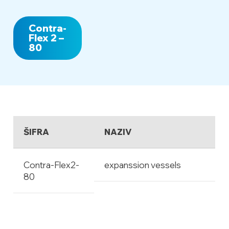
Contra-
Flex 2 –
80
ŠIFRA
NAZIV
Contra-Flex2-
expanssion vessels
80