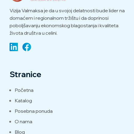
Vizija Valmaksa je da u svojoj delatnosti bude lider na
domaćem i regionalnom tržištu i da doprinosi
poboljšavanju ekonomskog blagostanja i kvaliteta
života društva u celini.
Stranice
Početna
Katalog
Posebna ponuda
O nama
Blog