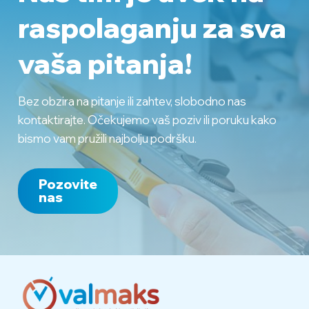
raspolaganju
za sva
vaša pitanja!
Bez obzira na pitanje ili zahtev, slobodno nas
kontaktirajte. Očekujemo vaš poziv ili poruku kako
bismo vam pružili najbolju podršku.
Pozovite
nas