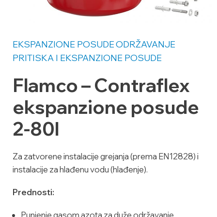
EKSPANZIONE POSUDE
ODRŽAVANJE
PRITISKA I EKSPANZIONE POSUDE
Flamco – Contraflex
ekspanzione posude
2-80l
Za zatvorene instalacije grejanja (prema EN12828) i
instalacije za hlađenu vodu (hlađenje).
Prednosti:
Punjenje gasom azota za duže održavanje