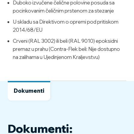
Duboko izvučene čelične polovine posuda sa
pocinkovanim čeličnim prstenom za stezanje
U skladu sa Direktivom o opremi pod pritiskom
2014/68/EU
Crveni (RAL 3002) ili beli (RAL 9010) epoksidni
premaz u prahu (Contra-Flek beli: Nije dostupno
na zalihama u Ujedinjenom Kraljevstvu)
Dokumenti
Dokumenti: