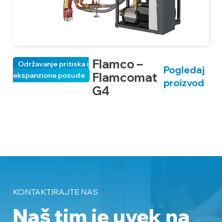
Flamco –
Održavanje pritiska i
Pogledaj
Flamcomat
ekspanzione posude
pr
proizvod
ek
G4
p
KONTAKTIRAJTE NAS
Naš tim je uvek na