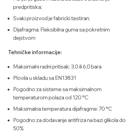
predpritiska;
Svaki proizvod je fabricki testiran;
Dijafragma: Fleksibilna guma sa pokretnim
dejstvom
Tehničke informacije:
Maksimalni radni pritisak: 3,0 ili 6,0 bara
Plovila u skladu sa EN13831
Pogodno za sisteme sa maksimalnom
temperaturom polaza od 120 °C
Maksimalna temperatura dijafragme: 70 °C
Pogodno za dodavanje antifriza na bazi glikola do
50%