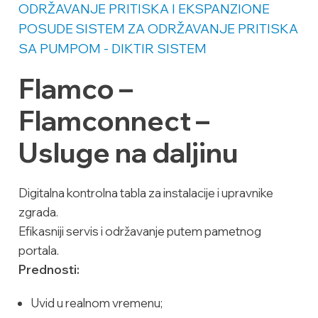
ODRŽAVANJE PRITISKA I EKSPANZIONE
POSUDE
SISTEM ZA ODRŽAVANJE PRITISKA
SA PUMPOM - DIKTIR SISTEM
Flamco –
Flamconnect –
Usluge na daljinu
Digitalna kontrolna tabla za instalacije i upravnike
zgrada.
Efikasniji servis i održavanje putem pametnog
portala.
Prednosti:
Uvid u realnom vremenu;