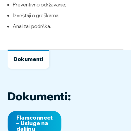
Preventivno održavanje;
Izveštaji o greškama;
Analiza i podrška.
Dokumenti
Dokumenti:
Flamconnect
– Usluge na
daljinu