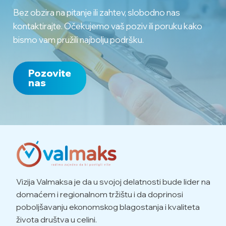
Bez obzira na pitanje ili zahtev, slobodno nas
kontaktirajte. Očekujemo vaš poziv ili poruku kako
bismo vam pružili najbolju podršku.
Pozovite
nas
Vizija Valmaksa je da u svojoj delatnosti bude lider na
domaćem i regionalnom tržištu i da doprinosi
poboljšavanju ekonomskog blagostanja i kvaliteta
života društva u celini.