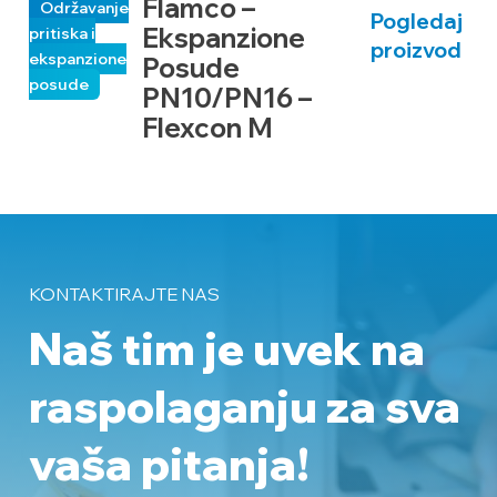
Flamco –
Održavanje
Pogledaj
Ekspanzione
pr
pritiska i
proizvod
ek
ekspanzione
Posude
p
posude
PN10/PN16 –
Flexcon M
KONTAKTIRAJTE NAS
Naš tim je uvek na
raspolaganju
za sva
vaša pitanja!