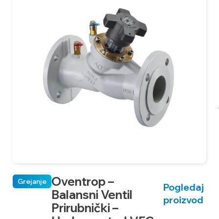
Oventrop –
Grejanje
Pogledaj
Balansni Ventil
proizvod
Prirubnički –