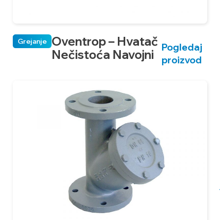
Oventrop – Hvatač
Grejanje
Pogledaj
Nečistoća Navojni
proizvod