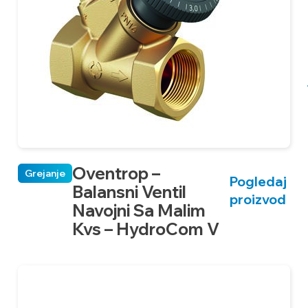
Oventrop –
Grejanje
Pogledaj
Balansni Ventil
proizvod
Navojni Sa Malim
Kvs – HydroCom V