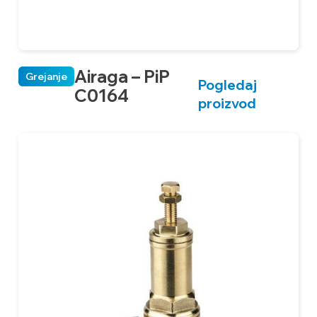
Airaga – PiP
Grejanje
Pogledaj
C0164
proizvod