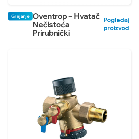
Oventrop – Hvatač
Grejanje
Pogledaj
Nečistoća
proizvod
Prirubnički