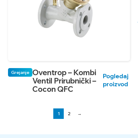
Oventrop – Kombi
Grejanje
Pogledaj
Ventil Prirubnički –
proizvod
Cocon QFC
1
2
→