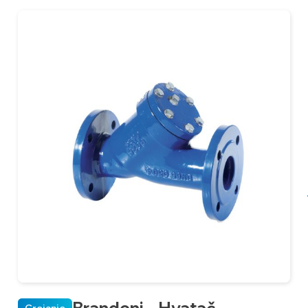
Brandoni – Hvatač
Grejanje