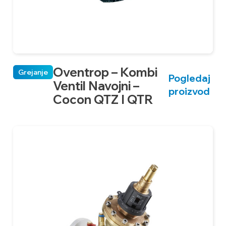
Oventrop – Kombi
Grejanje
Pogledaj
Ventil Navojni –
proizvod
Cocon QTZ I QTR