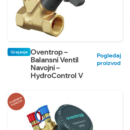
Oventrop –
Grejanje
Pogledaj
Balansni Ventil
proizvod
Navojni –
HydroControl V
P
O
B
N
A
P
O
N
U
D
S
E
A