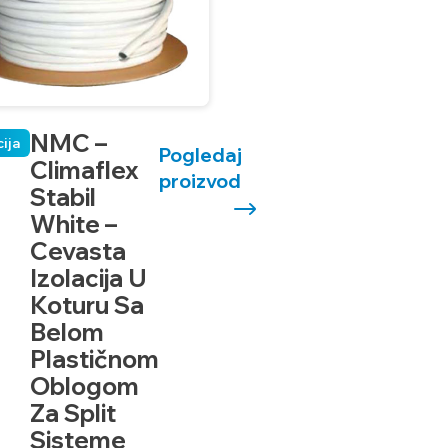
NMC –
cija
Pogledaj
Climaflex
proizvod
Stabil
White –
Cevasta
Izolacija U
Koturu Sa
Belom
Plastičnom
Oblogom
Za Split
Sisteme