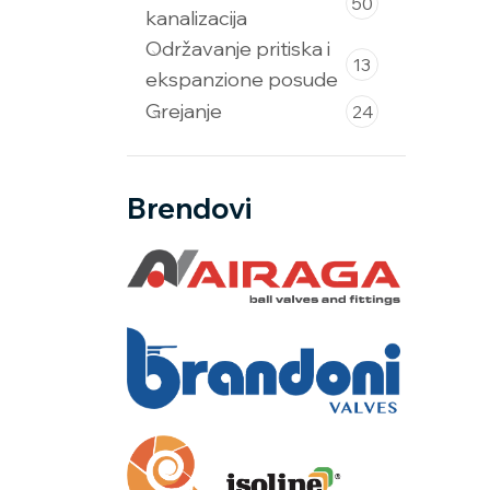
50
kanalizacija
Održavanje pritiska i
13
ekspanzione posude
Grejanje
24
Brendovi