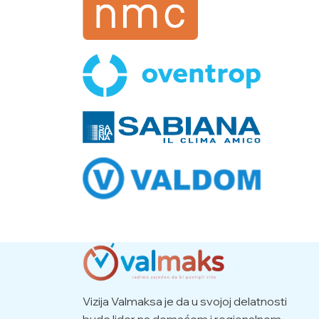
Vizija Valmaksa je da u svojoj delatnosti
bude lider na domaćem i regionalnom