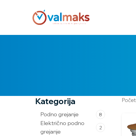
Kategorija
Poče
Podno grejanje
8
Električno podno
2
grejanje