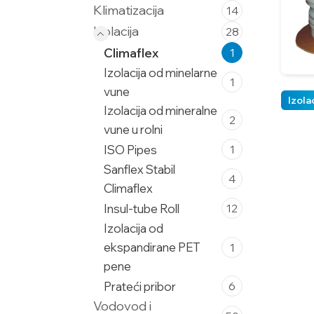
Klimatizacija
14
Izolacija
28
Climaflex
1
Izolacija od minelarne
1
vune
Izola
Izolacija od mineralne
2
vune u rolni
ISO Pipes
1
Sanflex Stabil
4
Climaflex
Insul-tube Roll
12
Izolacija od
ekspandirane PET
1
pene
Prateći pribor
6
Vodovod i