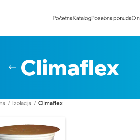
Početna
Katalog
Posebna ponuda
O 
Climaflex
tna
Izolacija
Climaflex