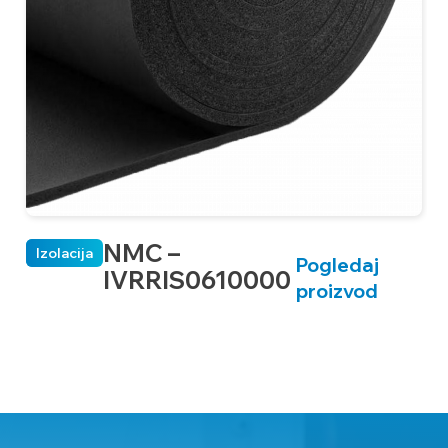
NMC –
Izolacija
Pogledaj
IVRRIS0610000
proizvod