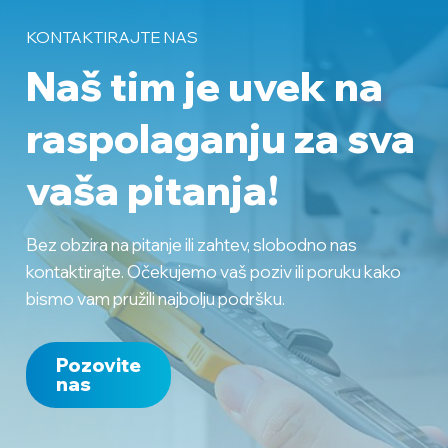
KONTAKTIRAJTE NAS
Naš tim je uvek na
raspolaganju
za sva
vaša pitanja!
Bez obzira na pitanje ili zahtev, slobodno nas
kontaktirajte. Očekujemo vaš poziv ili poruku kako
bismo vam pružili najbolju podršku.
Pozovite
nas