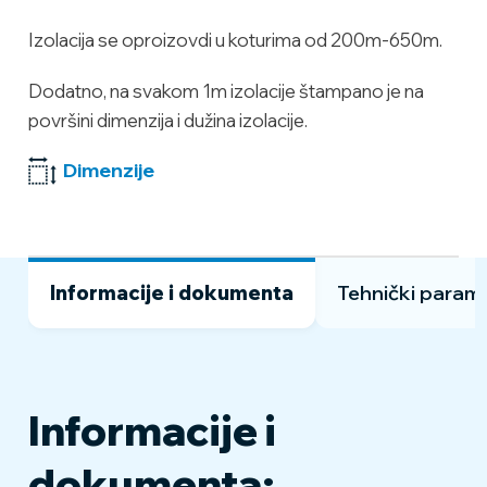
Izolacija se oproizovdi u koturima od 200m-650m.
Dodatno, na svakom 1m izolacije štampano je na
površini dimenzija i dužina izolacije.
Dimenzije
Informacije i dokumenta
Tehnički parame
Informacije i
λ=0,040 W/mK na 40°C prema normi
EN ISO 8497
dokumenta: