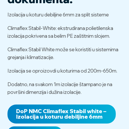
Protivpožarna
zapaljivost prema normi
Izolacija u koturu debiljine 6mm za split sisteme
klasa
PN-EN 13501-1: E
Climaflex Stabil-White: ekstrudirana polietilenska
Opseg
0°C do +100°C, prema
izolacija pokrivena sa belim PE zaštitnim slojem.
temperature:
standardu EN 14707
Climaflex Stabil White može se koristiti u sistemima
Proizvodni
grejanja i klimatizacije.
program -
6 - 22mm
prečnik
Izolacija se oproizovdi u koturima od 200m-650m.
Debljina:
6mm
Dodatno, na svakom 1m izolacije štampano je na
površini dimenzija i dužina izolacije.
DoP NMC Climaflex Stabil white –
Izolacija u koturu debiljine 6mm