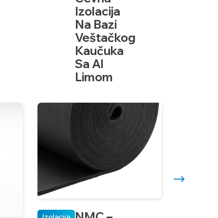
Izolacija
Na Bazi
Veštačkog
Kaučuka
Sa Al
Limom
NMC –
Izolacija