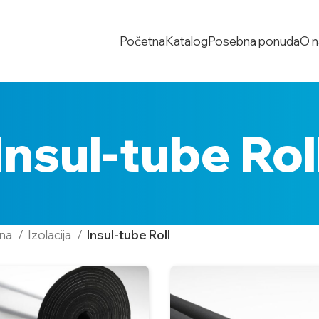
Početna
Katalog
Posebna ponuda
O 
Insul-tube Rol
tna
Izolacija
Insul-tube Roll