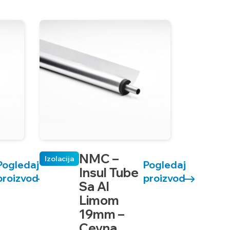
NMC –
Izolacija
Pogledaj
Pogledaj
Insul Tube
proizvod
proizvod
Sa Al
Limom
19mm –
Cevna