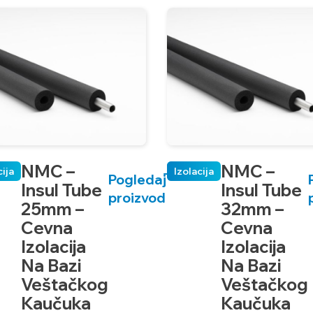
NMC –
NMC –
cija
Izolacija
Pogledaj
Insul Tube
Insul Tube
proizvod
25mm –
32mm –
Cevna
Cevna
Izolacija
Izolacija
Na Bazi
Na Bazi
Veštačkog
Veštačkog
Kaučuka
Kaučuka