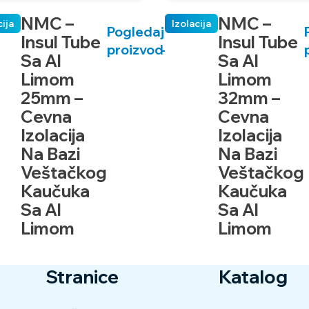
NMC –
NMC –
cija
Izolacija
Pogledaj
Insul Tube
Insul Tube
proizvod
Sa Al
Sa Al
Limom
Limom
25mm –
32mm –
Cevna
Cevna
Izolacija
Izolacija
Na Bazi
Na Bazi
Veštačkog
Veštačkog
Kaučuka
Kaučuka
Sa Al
Sa Al
Limom
Limom
Stranice
Katalog