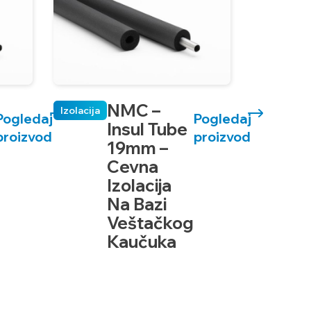
NMC –
Izolacija
Pogledaj
Pogledaj
Insul Tube
proizvod
proizvod
19mm –
Cevna
Izolacija
Na Bazi
Veštačkog
Kaučuka