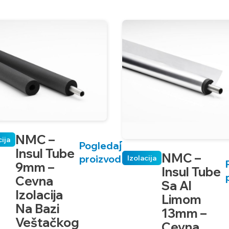
NMC –
cija
Pogledaj
Insul Tube
NMC –
proizvod
Izolacija
9mm –
Insul Tube
Cevna
Sa Al
Izolacija
Limom
Na Bazi
13mm –
Veštačkog
Cevna