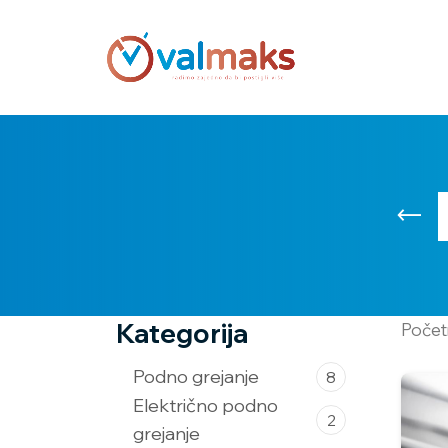
Kategorija
Poče
Podno grejanje
8
Električno podno
2
grejanje