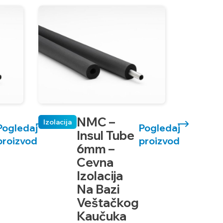
NMC –
Izolacija
Pogledaj
Pogledaj
Insul Tube
proizvod
proizvod
6mm –
Cevna
Izolacija
Na Bazi
Veštačkog
Kaučuka