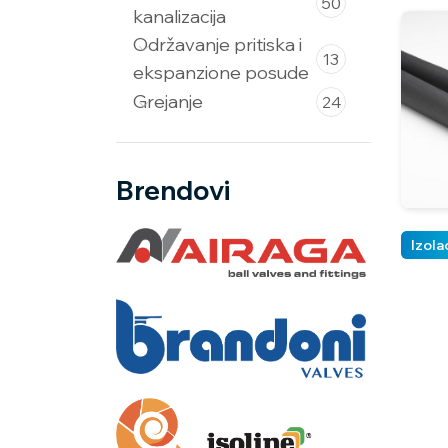
50
kanalizacija
Održavanje pritiska i
13
ekspanzione posude
Grejanje
24
Brendovi
Izola