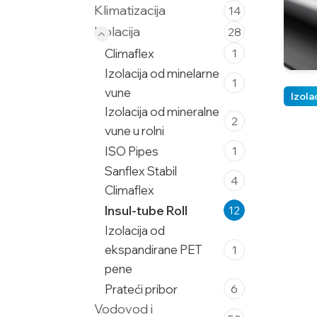
Klimatizacija
14
Izolacija
28
Climaflex
1
Izolacija od minelarne
1
vune
Izola
Izolacija od mineralne
2
vune u rolni
ISO Pipes
1
Sanflex Stabil
4
Climaflex
Insul-tube Roll
12
Izolacija od
ekspandirane PET
1
pene
Prateći pribor
6
Vodovod i