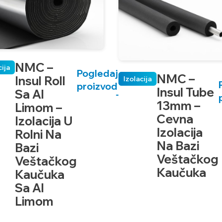
NMC –
cija
Pogledaj
NMC –
Insul Roll
Izolacija
proizvod
Insul Tube
Sa Al
13mm –
Limom –
Cevna
Izolacija U
Izolacija
Rolni Na
Na Bazi
Bazi
Veštačkog
Veštačkog
Kaučuka
Kaučuka
Sa Al
Limom