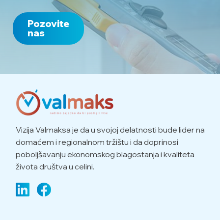
Pozovite
nas
Vizija Valmaksa je da u svojoj delatnosti bude lider na
domaćem i regionalnom tržištu i da doprinosi
poboljšavanju ekonomskog blagostanja i kvaliteta
života društva u celini.