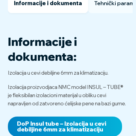
Informacije i dokumenta
Tehnički parame
Informacije i
Toplotna
0,034
0,038
provodljivost (EN
W/mK
W/mK
dokumenta:
ISO 8497):
na 0°C
na 40°C
Izolacija u cevi debiljine 6mm za klimatizaciju.
Protivpožarne
B s1d0
karakteristike:
Izolacija proizvodjaca NMC model INSUL – TUBE®
je fleksibilan izolacioni materijal u obliku cevi
- 30 °C to 100 °C (EN
Opseg temperature:
napravljen od zatvoreno ćelijske pene na bazi gume.
14707)
Koeficijent
DoP Insul tube – Izolacija u cevi
propustljivosti
debiljine 6mm za klimatizaciju
≥ 10000
vodene pare (EN