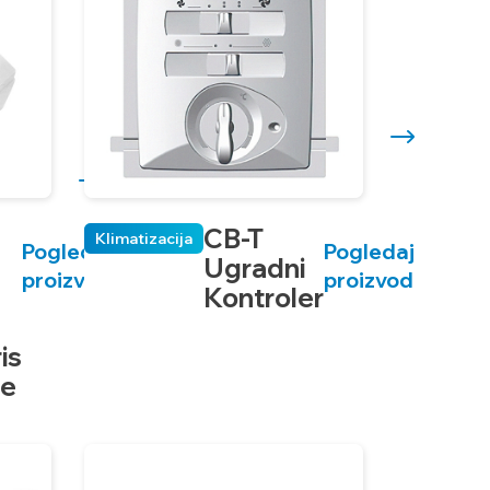
CB-T
Klimatizacija
Pogledaj
Pogledaj
Ugradni
proizvod
proizvod
Kontroler
is
re