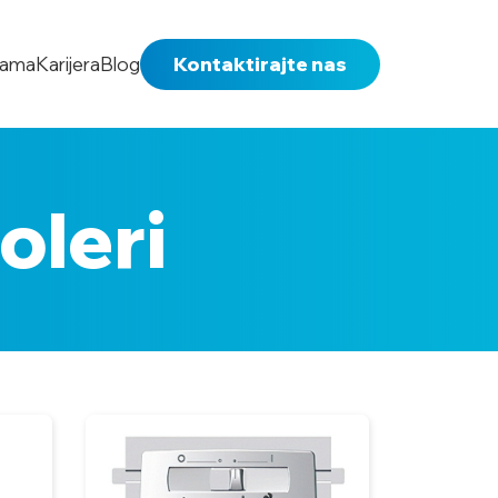
nama
Karijera
Blog
Kontaktirajte nas
oleri