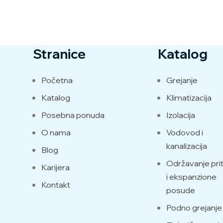
Stranice
Katalog
Početna
Grejanje
Katalog
Klimatizacija
Posebna ponuda
Izolacija
O nama
Vodovod i
kanalizacija
Blog
Održavanje prit
Karijera
i ekspanzione
Kontakt
posude
Podno grejanje