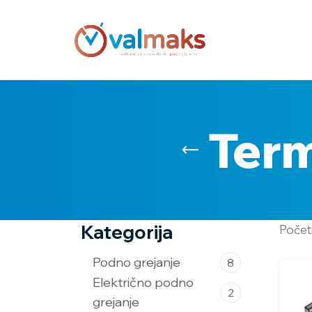
Term
Kategorija
Poče
Podno grejanje
8
Električno podno
2
grejanje