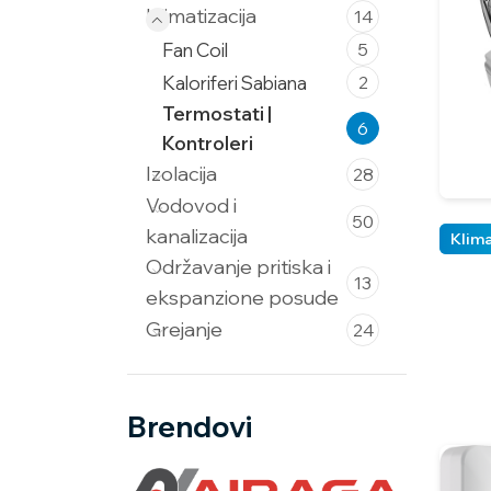
Klimatizacija
14
Fan Coil
5
Kaloriferi Sabiana
2
Termostati |
6
Kontroleri
Izolacija
28
Vodovod i
50
kanalizacija
Klima
Održavanje pritiska i
13
ekspanzione posude
Grejanje
24
Brendovi