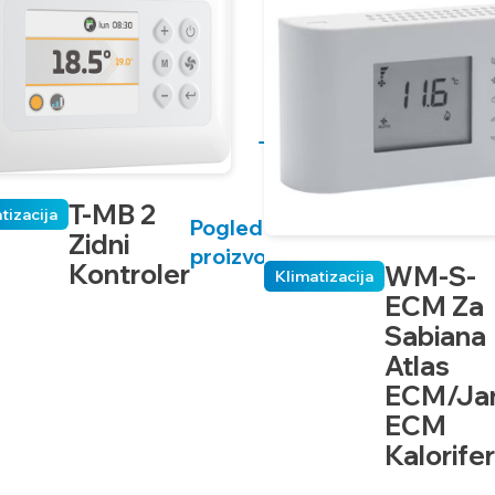
T-MB 2
tizacija
Pogledaj
Zidni
proizvod
Kontroler
WM-S-
Klimatizacija
ECM Za
Sabiana
Atlas
ECM/Ja
ECM
Kalorife