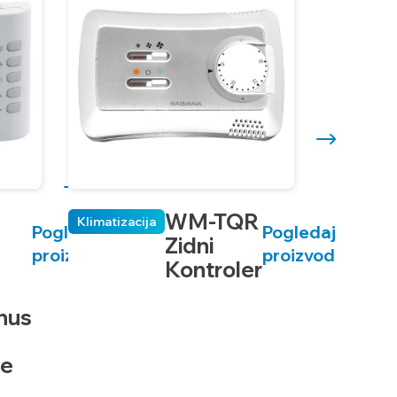
WM-TQR
Klimatizacija
Pogledaj
Pogledaj
Zidni
proizvod
proizvod
Kontroler
nus
re