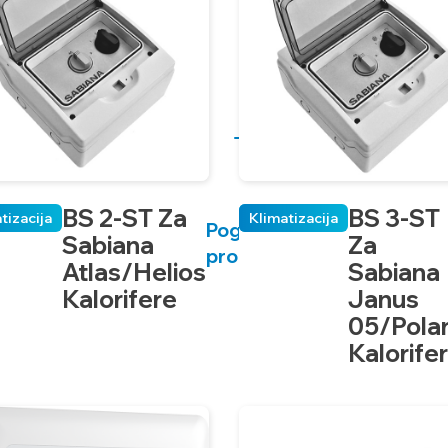
BS 2-ST Za
BS 3-ST
tizacija
Klimatizacija
Pogledaj
Sabiana
Za
proizvod
Atlas/Helios
Sabiana
Kalorifere
Janus
05/Polar
Kalorife