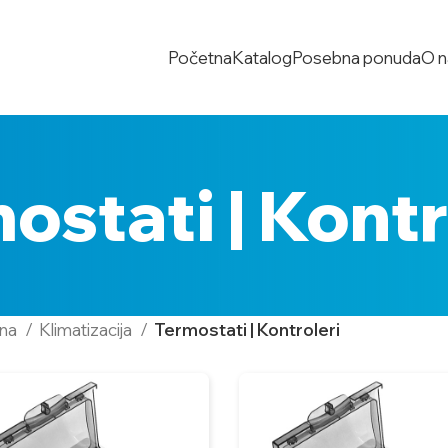
Početna
Katalog
Posebna ponuda
O 
ostati | Kontr
tna
Klimatizacija
Termostati | Kontroleri