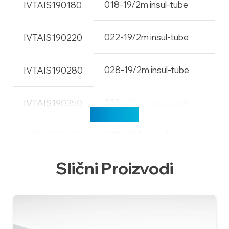
018-19/2m insul-tube
IVTAIS190180
022-19/2m insul-tube
IVTAIS190220
028-19/2m insul-tube
IVTAIS190280
035-19/2m insul-tube
IVTAIS190350
Učitaj više
042-19/2m insul-tube
IVTAIS190420
Slični Proizvodi
048-19/2m insul-tube
IVTAIS190480
054-19/2m insul-tube
IVTAIS190540