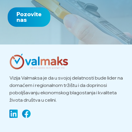
Pozovite
nas
Vizija Valmaksa je da u svojoj delatnosti bude lider na
domaćem i regionalnom tržištu i da doprinosi
poboljšavanju ekonomskog blagostanja i kvaliteta
života društva u celini.