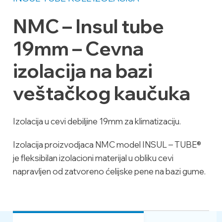
NMC – Insul tube
19mm – Cevna
izolacija na bazi
veštačkog kaučuka
Izolacija u cevi debiljine 19mm za klimatizaciju.
Izolacija proizvodjaca NMC model INSUL – TUBE®
je fleksibilan izolacioni materijal u obliku cevi
napravljen od zatvoreno ćelijske pene na bazi gume.