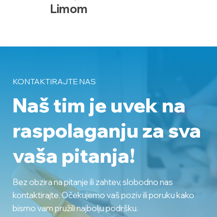
Limom
KONTAKTIRAJTE NAS
Naš tim je uvek na
raspolaganju
za sva
vaša pitanja!
Bez obzira na pitanje ili zahtev, slobodno nas
kontaktirajte. Očekujemo vaš poziv ili poruku kako
bismo vam pružili najbolju podršku.