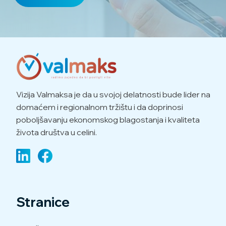
Vizija Valmaksa je da u svojoj delatnosti bude lider na
domaćem i regionalnom tržištu i da doprinosi
poboljšavanju ekonomskog blagostanja i kvaliteta
života društva u celini.
Stranice