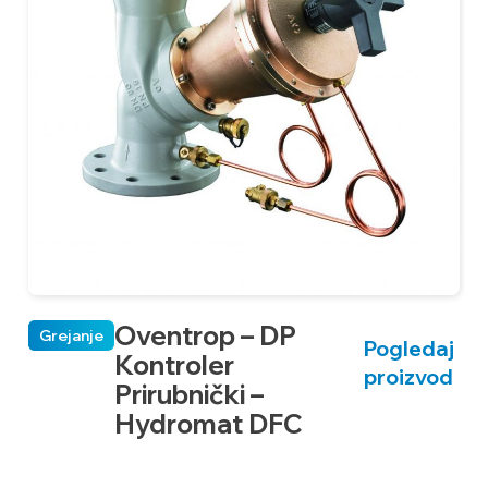
Oventrop – DP
Grejanje
Pogledaj
Kontroler
proizvod
Prirubnički –
Hydromat DFC