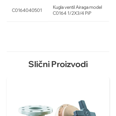
Kugla ventil Airaga model
C0164040501
Brtva za
C0164 1/2X3/4 PiP
anaerobno lepilo tipa "Loctite"
navoje:
Spoljni
sjajno niklovan površinski sloj
tretman:
Slični Proizvodi