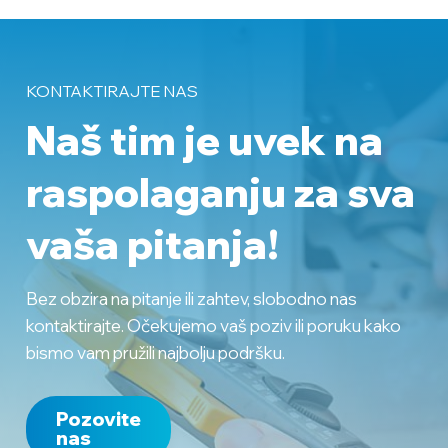
KONTAKTIRAJTE NAS
Naš tim je uvek na
raspolaganju
za sva
vaša pitanja!
Bez obzira na pitanje ili zahtev, slobodno nas
kontaktirajte. Očekujemo vaš poziv ili poruku kako
bismo vam pružili najbolju podršku.
Pozovite
nas