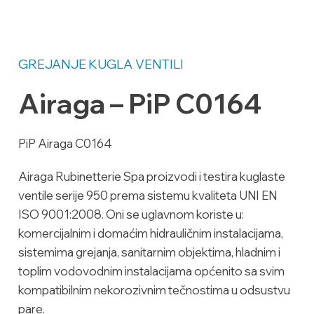
GREJANJE
KUGLA VENTILI
Airaga – PiP C0164
PiP Airaga C0164
Airaga Rubinetterie Spa proizvodi i testira kuglaste
ventile serije 950 prema sistemu kvaliteta UNI EN
ISO 9001:2008. Oni se uglavnom koriste u:
komercijalnim i domaćim hidrauličnim instalacijama,
sistemima grejanja, sanitarnim objektima, hladnim i
toplim vodovodnim instalacijama općenito sa svim
kompatibilnim nekorozivnim tečnostima u odsustvu
pare.