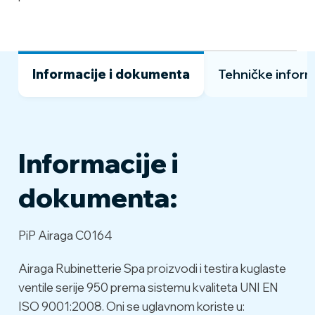
Informacije i dokumenta
Tehničke inform
Informacije i
vruće oblikovani od
Kućište i
EN12165 CW617N bara,
dokumenta:
obloga:
niklovan
PiP Airaga C0164
Brava i
obrađeni od EN12164 CW617N
vratilo:
bara, niklovan
Airaga Rubinetterie Spa proizvodi i testira kuglaste
ventile serije 950 prema sistemu kvaliteta UNI EN
vruće oblikovana od EN12165
ISO 9001:2008. Oni se uglavnom koriste u:
Kugla:
CW617N bara, dijamantski i