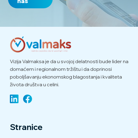
nas
Vizija Valmaksa je da u svojoj delatnosti bude lider na
domaćem i regionalnom tržištu i da doprinosi
poboljšavanju ekonomskog blagostanja i kvaliteta
života društva u celini.
Stranice