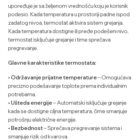
upoređuje je sa željenom vrednošću koju je korisnik
podesio. Kada temperatura u prostoriji padne ispod
zadatog nivoa, termostat aktivira sistem grejanja.
Kada temperatura dostigne ili pređe podešeni nivo,
termostat isključuje grejanje i time sprečava
pregrevanje.
Glavne karakteristike termostata:
•
Održavanje prijatne temperature
– Omogućava
precizno podešavanje toplote prema individualnim
potrebama.
•
Ušteda energije
– Automatski isključuje grejanje
kada se dostigne ciljna temperatura, čime smanjuje
potrošnju električne energije.
•
Bezbednost
– Sprečava pregrevanje sistema i
smanjuje rizik od kvarova.