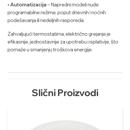
•
Automatizacija
– Napredni modeli nude
programabilne režime, poput dnevnih i noćnih
podešavanja ili nedeljnih rasporeda.
Zahvaljujući termostatima, električno grejanje je
efikasnije, jednostavnije za upotrebu i isplativije, što
pomaže u smanjenju troškova energije.
Slični Proizvodi