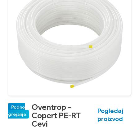
gr
Oventrop –
Podno
Pogledaj
Copert PE-RT
grejanje
proizvod
Cevi