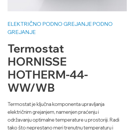
ELEKTRIČNO PODNO GREJANJE
PODNO
GREJANJE
Termostat
HORNISSE
HOTHERM-44-
WW/WB
Termostat je ključna komponenta upravljanja
električnim grejanjem, namenjen praćenju i
održavanju optimalne temperature u prostoriji. Radi
tako što neprestano meri trenutnu temperaturu i