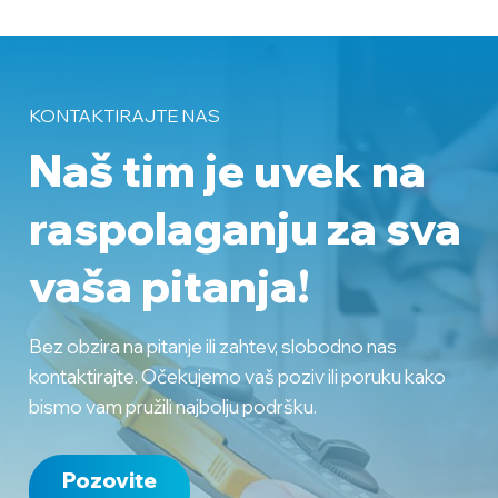
KONTAKTIRAJTE NAS
Naš tim je uvek na
raspolaganju
za sva
vaša pitanja!
Bez obzira na pitanje ili zahtev, slobodno nas
kontaktirajte. Očekujemo vaš poziv ili poruku kako
bismo vam pružili najbolju podršku.
Pozovite