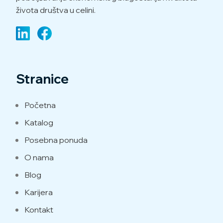
života društva u celini.
Stranice
Početna
Katalog
Posebna ponuda
O nama
Blog
Karijera
Kontakt