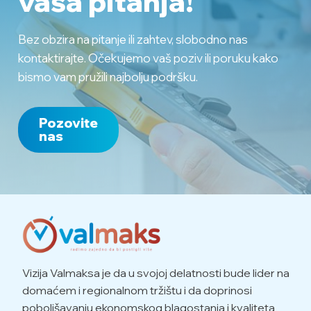
vaša pitanja!
Bez obzira na pitanje ili zahtev, slobodno nas
kontaktirajte. Očekujemo vaš poziv ili poruku kako
bismo vam pružili najbolju podršku.
Pozovite
nas
Vizija Valmaksa je da u svojoj delatnosti bude lider na
domaćem i regionalnom tržištu i da doprinosi
poboljšavanju ekonomskog blagostanja i kvaliteta