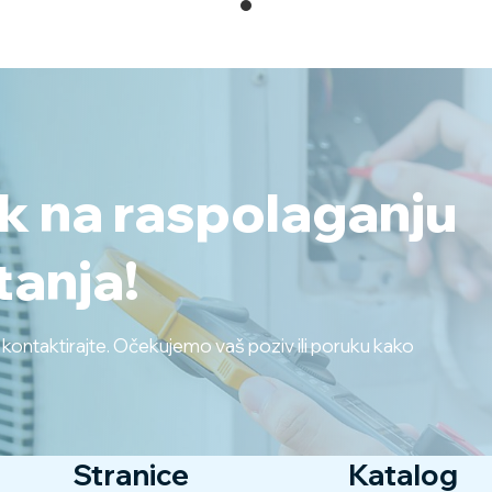
ek na raspolaganju
tanja!
s kontaktirajte. Očekujemo vaš poziv ili poruku kako
Stranice
Katalog