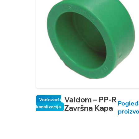
Valdom – PP-R
Vodovod i
Pogled
Završna Kapa
kanalizacija
proizv