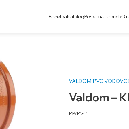
Početna
Katalog
Posebna ponuda
O 
VALDOM PVC
VODOVOD
Valdom – Kl
PP/PVC