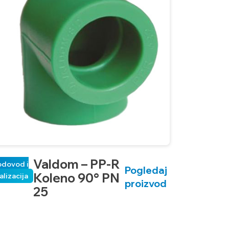
Valdom – PP-R
odovod i
Pogledaj
Koleno 90° PN
alizacija
proizvod
25