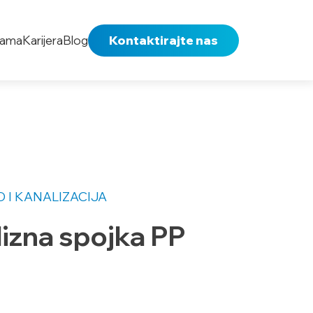
nama
Karijera
Blog
Kontaktirajte nas
 I KANALIZACIJA
izna spojka PP