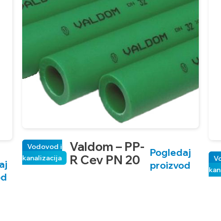
Valdom – PP-
Vodovod i
Pogledaj
R Cev PN 20
kanalizacija
V
aj
proizvod
kan
od