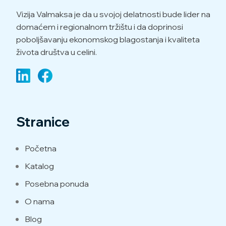
Vizija Valmaksa je da u svojoj delatnosti bude lider na
domaćem i regionalnom tržištu i da doprinosi
poboljšavanju ekonomskog blagostanja i kvaliteta
života društva u celini.
Stranice
Početna
Katalog
Posebna ponuda
O nama
Blog