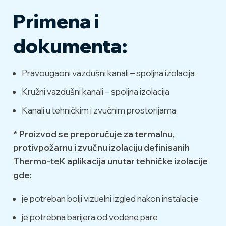
Primena i
Opis /
Opis
Oznaka
Jedinica
podaci
dokumenta:
10
Pravougaoni vazdušni kanali – spoljna izolacija
0,034
Toplotna
20
Kružni vazdušni kanali – spoljna izolacija
provodljivost
ϑ
0,036
°C
u zavisnosti
λ
40
W/(mK)
Kanali u tehničkim i zvučnim prostorijama
od
0,040
temperature
60
* Proizvod se preporučuje za termalnu,
0,044
protivpožarnu i zvučnu izolaciju definisanih
Thermo-teK aplikacija unutar tehničke izolacije
Ekvivalentna
gde:
debljina
vazdušnog
je potreban bolji vizuelni izgled nakon instalacije
sloja za
≥ 200
difuziju
je potrebna barijera od vodene pare
vodene pare