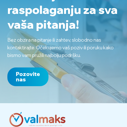
raspolaganju
za sva
vaša pitanja!
Bez obzira na pitanje ili zahtev, slobodno nas
kontaktirajte. Očekujemo vaš poziv ili poruku kako
bismo vam pružili najbolju podršku.
Pozovite
nas