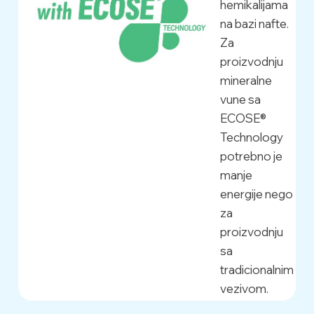
hemikalijama
na bazi nafte.
Za
proizvodnju
mineralne
vune sa
ECOSE®
Technology
potrebno je
manje
energije nego
za
proizvodnju
sa
tradicionalnim
vezivom.