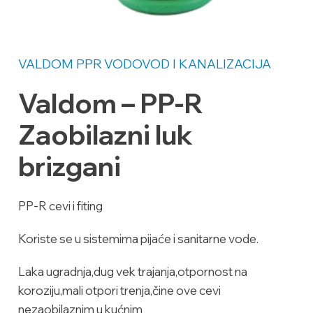
VALDOM PPR
VODOVOD I KANALIZACIJA
Valdom – PP-R
Zaobilazni luk
brizgani
PP-R cevi i fiting
Koriste se u sistemima pijaće i sanitarne vode.
Laka ugradnja,dug vek trajanja,otpornost na
koroziju,mali otpori trenja,čine ove cevi
nezaobilaznim u kućnim