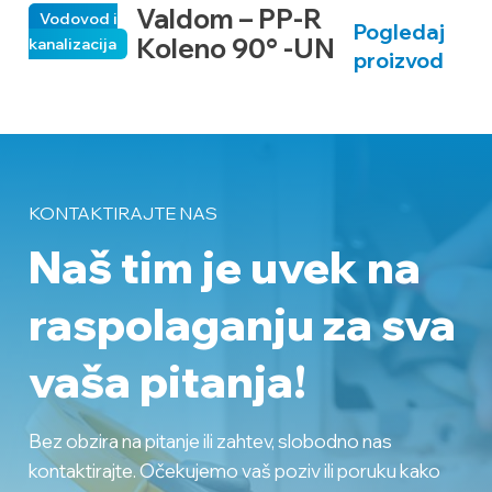
Valdom – PP-R
Vodovod i
Pogledaj
Koleno 90° -UN
kanalizacija
ka
proizvod
KONTAKTIRAJTE NAS
Naš tim je uvek na
raspolaganju
za sva
vaša pitanja!
Bez obzira na pitanje ili zahtev, slobodno nas
kontaktirajte. Očekujemo vaš poziv ili poruku kako