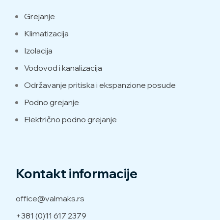
Grejanje
Klimatizacija
Izolacija
Vodovod i kanalizacija
Održavanje pritiska i ekspanzione posude
Podno grejanje
Električno podno grejanje
Kontakt informacije
office@valmaks.rs
+381 (0)11 617 2379