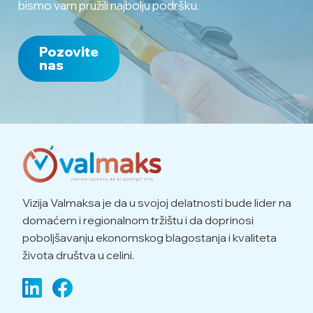
bismo vam pružili najbolju podršku.
Pozovite
nas
Vizija Valmaksa je da u svojoj delatnosti bude lider na
domaćem i regionalnom tržištu i da doprinosi
poboljšavanju ekonomskog blagostanja i kvaliteta
života društva u celini.