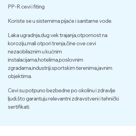
PP-R cevi i fiting
Koriste se u sistemima pijaće i sanitarne vode.
Laka ugradnja,dug vek trajanja,otpornost na
koroziju,mali otpori trenja,čine ove cevi
nezaobilaznim u kućnim
instalacijama,hotelima,poslovnim
zgradama,industriji,sportskim terenima,javnim
objektima.
Cevi su potpuno bezbedne po okolinu i zdravlje
ljudi,što garantuju relevantni zdravstveni i tehnički
sertifikati.