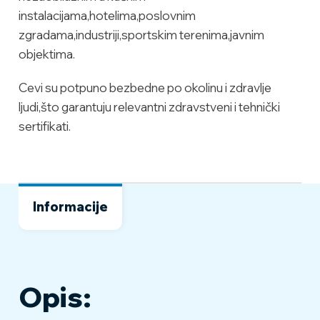
instalacijama,hotelima,poslovnim
zgradama,industriji,sportskim terenima,javnim
objektima.
Cevi su potpuno bezbedne po okolinu i zdravlje
ljudi,što garantuju relevantni zdravstveni i tehnički
sertifikati.
Informacije
Opis: