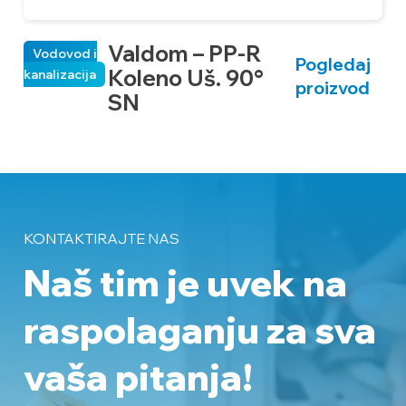
Valdom – PP-R
Vodovod i
Pogledaj
Koleno Uš. 90°
kanalizacija
ka
proizvod
SN
KONTAKTIRAJTE NAS
Naš tim je uvek na
raspolaganju
za sva
vaša pitanja!