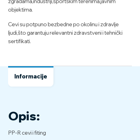
zgradama,industriji,sportskim terenima,javnim
objektima.
Cevi su potpuno bezbedne po okolinu i zdravlje
ljudi,što garantuju relevantni zdravstveni i tehnički
sertifikati.
Informacije
Opis:
PP-R cevi i fiting