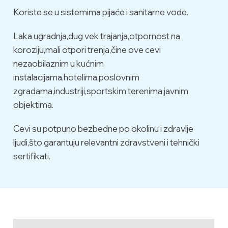
Koriste se u sistemima pijaće i sanitarne vode.
Laka ugradnja,dug vek trajanja,otpornost na
koroziju,mali otpori trenja,čine ove cevi
nezaobilaznim u kućnim
instalacijama,hotelima,poslovnim
zgradama,industriji,sportskim terenima,javnim
objektima.
Cevi su potpuno bezbedne po okolinu i zdravlje
ljudi,što garantuju relevantni zdravstveni i tehnički
sertifikati.