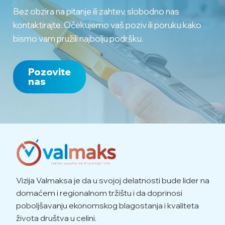
Bez obzira na pitanje ili zahtev, slobodno nas
kontaktirajte. Očekujemo vaš poziv ili poruku kako
bismo vam pružili najbolju podršku.
Pozovite
nas
Vizija Valmaksa je da u svojoj delatnosti bude lider na
domaćem i regionalnom tržištu i da doprinosi
poboljšavanju ekonomskog blagostanja i kvaliteta
života društva u celini.