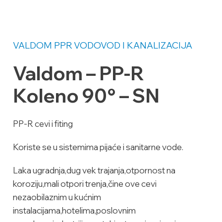
VALDOM PPR
VODOVOD I KANALIZACIJA
Valdom – PP-R
Koleno 90° – SN
PP-R cevi i fiting
Koriste se u sistemima pijaće i sanitarne vode.
Laka ugradnja,dug vek trajanja,otpornost na
koroziju,mali otpori trenja,čine ove cevi
nezaobilaznim u kućnim
instalacijama,hotelima,poslovnim