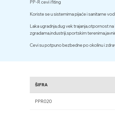
PP-R cevi i fiting
Koriste se u sistemima pijaće i sanitarne vod
Laka ugradnja,dug vek trajanja,otpornost na 
zgradama,industriji,sportskim terenima,javn
Cevi su potpuno bezbedne po okolinu i zdravlje
ŠIFRA
PPR020