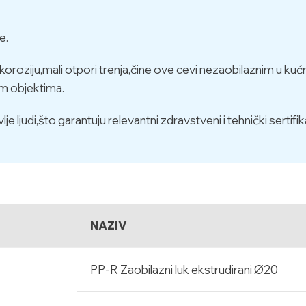
e.
koroziju,mali otpori trenja,čine ove cevi nezaobilaznim u ku
im objektima.
 ljudi,što garantuju relevantni zdravstveni i tehnički sertifika
NAZIV
PP-R Zaobilazni luk ekstrudirani Ø20