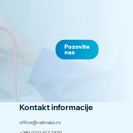
Pozovite
nas
Kontakt informacije
office@valmaks.rs
+381 (0)11 617 2379