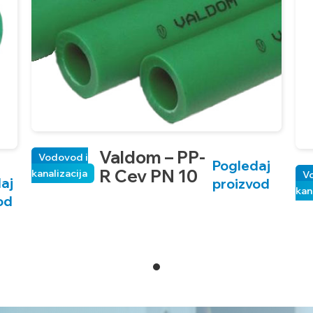
Valdom – PP-
Vodovod i
Pogledaj
R Cev PN 10
kanalizacija
V
aj
proizvod
kan
od