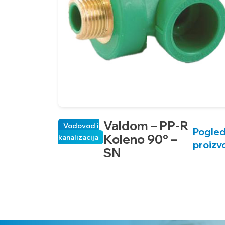
Valdom – PP-R
Vodovod i
Pogled
Koleno 90° –
kanalizacija
proizv
SN