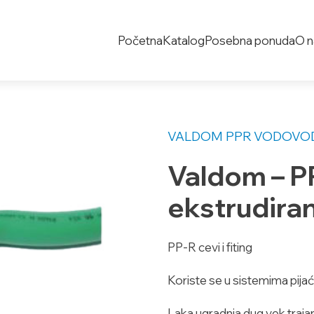
Početna
Katalog
Posebna ponuda
O 
VALDOM PPR
VODOVOD
Valdom – PP
ekstrudiran
PP-R cevi i fiting
Koriste se u sistemima pijać
Laka ugradnja,dug vek trajan