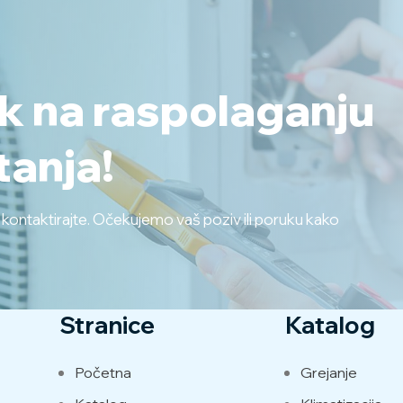
ek na raspolaganju
tanja!
s kontaktirajte. Očekujemo vaš poziv ili poruku kako
Stranice
Katalog
Početna
Grejanje