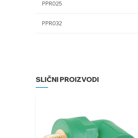
PPR025
PPR032
SLIČNI PROIZVODI