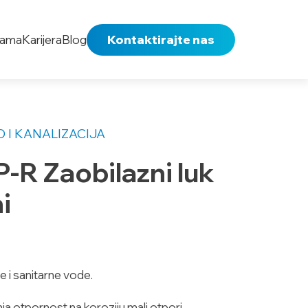
nama
Karijera
Blog
Kontaktirajte nas
 I KANALIZACIJA
-R Zaobilazni luk
i
e i sanitarne vode.
ja,otpornost na koroziju,mali otpori