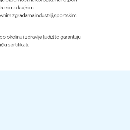
ilaznim u kućnim
ovnim zgradama,industriji,sportskim
okolinu i zdravlje ljudi,što garantuju
ki sertifikati.