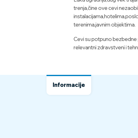
trenja,čine ove cevi nezaob
instalacijama,hotelima,posl
terenima,javnim objektima.
Cevi su potpuno bezbedne po 
relevantni zdravstveni i tehnič
Informacije