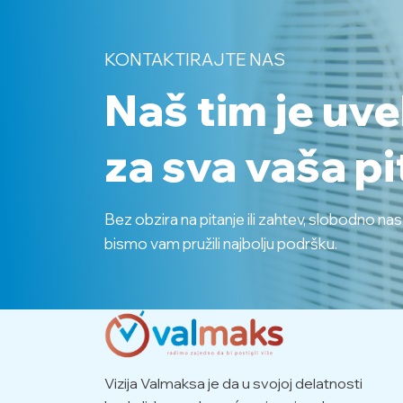
KONTAKTIRAJTE NAS
Naš tim je uv
za sva vaša pi
Bez obzira na pitanje ili zahtev, slobodno na
bismo vam pružili najbolju podršku.
Vizija Valmaksa je da u svojoj delatnosti