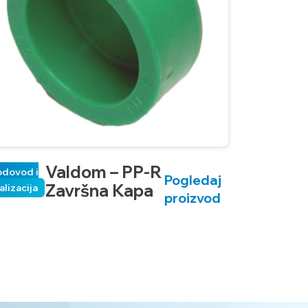
Valdom – PP-R
odovod i
Pogledaj
Završna Kapa
alizacija
proizvod