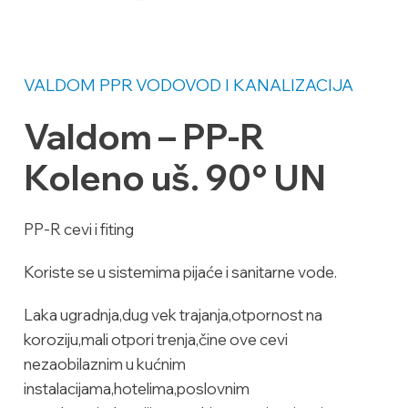
VALDOM PPR
VODOVOD I KANALIZACIJA
Valdom – PP-R
Koleno uš. 90° UN
PP-R cevi i fiting
Koriste se u sistemima pijaće i sanitarne vode.
Laka ugradnja,dug vek trajanja,otpornost na
koroziju,mali otpori trenja,čine ove cevi
nezaobilaznim u kućnim
instalacijama,hotelima,poslovnim