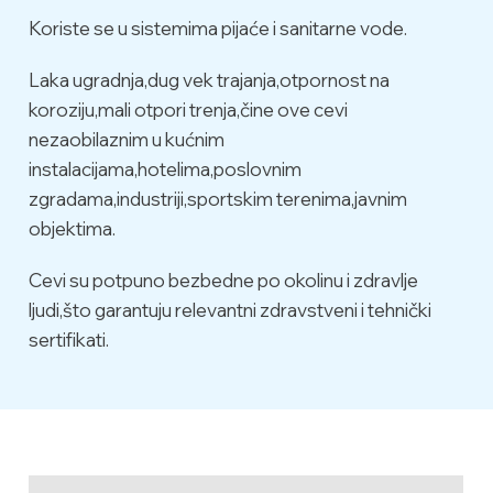
Koriste se u sistemima pijaće i sanitarne vode.
Laka ugradnja,dug vek trajanja,otpornost na
koroziju,mali otpori trenja,čine ove cevi
nezaobilaznim u kućnim
instalacijama,hotelima,poslovnim
zgradama,industriji,sportskim terenima,javnim
objektima.
Cevi su potpuno bezbedne po okolinu i zdravlje
ljudi,što garantuju relevantni zdravstveni i tehnički
sertifikati.