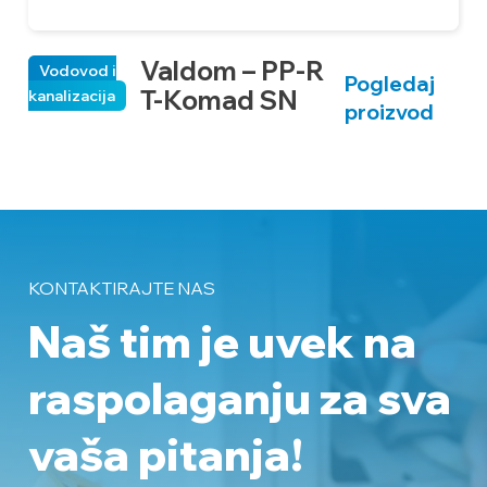
Valdom – PP-R
Vodovod i
Pogledaj
ka
T-Komad SN
kanalizacija
proizvod
KONTAKTIRAJTE NAS
Naš tim je uvek na
raspolaganju
za sva
vaša pitanja!