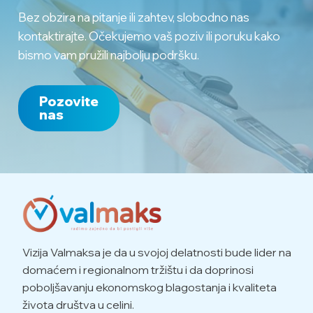
Bez obzira na pitanje ili zahtev, slobodno nas
kontaktirajte. Očekujemo vaš poziv ili poruku kako
bismo vam pružili najbolju podršku.
Pozovite
nas
Vizija Valmaksa je da u svojoj delatnosti bude lider na
domaćem i regionalnom tržištu i da doprinosi
poboljšavanju ekonomskog blagostanja i kvaliteta
života društva u celini.