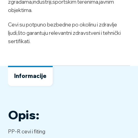
zgradama,industriji,sportskim terenima,javnim
objektima.
Cevi su potpuno bezbedne po okolinu i zdravlje
ljudi,što garantuju relevantni zdravstveni i tehnički
sertifikati.
Informacije
Opis:
PP-R cevi i fiting