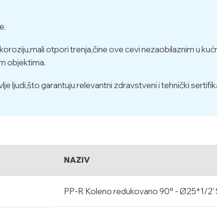
e.
koroziju,mali otpori trenja,čine ove cevi nezaobilaznim u ku
im objektima.
 ljudi,što garantuju relevantni zdravstveni i tehnički sertifika
NAZIV
PP-R Koleno redukovano 90° - Ø25*1/2'