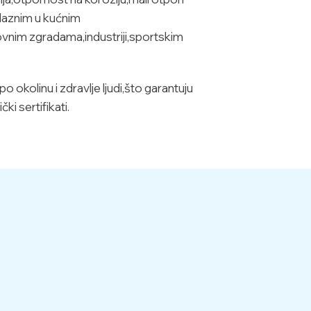
ilaznim u kućnim
ovnim zgradama,industriji,sportskim
okolinu i zdravlje ljudi,što garantuju
ki sertifikati.