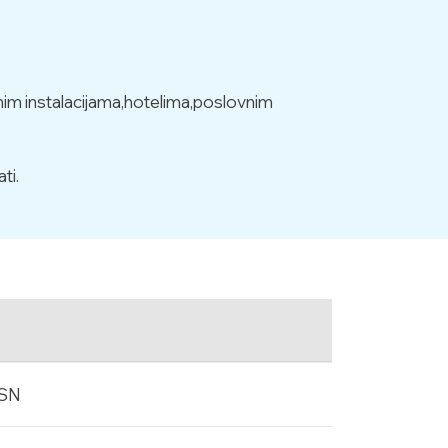
ćnim instalacijama,hotelima,poslovnim
ti.
 SN