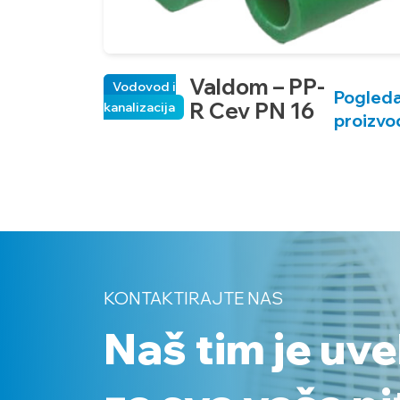
Valdom – PP-
Vodovod i
Pogleda
R Cev PN 16
kanalizacija
proizvo
KONTAKTIRAJTE NAS
Naš tim je uv