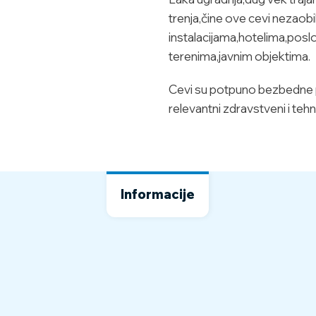
trenja,čine ove cevi nezaob
instalacijama,hotelima,posl
terenima,javnim objektima.
Cevi su potpuno bezbedne po 
relevantni zdravstveni i tehnič
Informacije