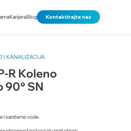
nama
Karijera
Blog
Kontaktirajte nas
 I KANALIZACIJA
P-R Koleno
o 90° SN
e i sanitarne vode.
ja,otpornost na koroziju,mali otpori