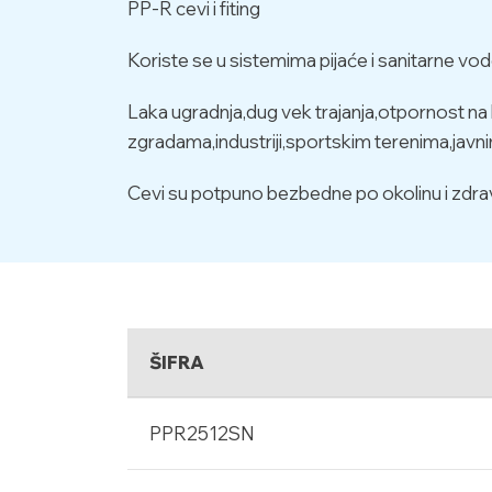
PP-R cevi i fiting
Koriste se u sistemima pijaće i sanitarne vod
Laka ugradnja,dug vek trajanja,otpornost na 
zgradama,industriji,sportskim terenima,javn
Cevi su potpuno bezbedne po okolinu i zdravlje
ŠIFRA
PPR2512SN