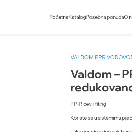
Početna
Katalog
Posebna ponuda
O 
VALDOM PPR
VODOVOD
Valdom – P
redukovan
PP-R cevi i fiting
Koriste se u sistemima pijać
Laka ugradnja,dug vek trajan