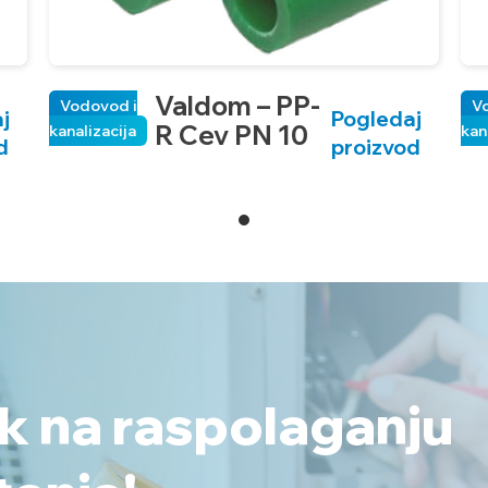
Valdom – PP-
Vodovod i
V
j
Pogledaj
R Cev PN 10
kanalizacija
kan
d
proizvod
ek na raspolaganju