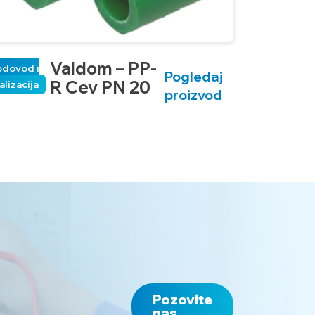
Valdom – PP-
odovod i
Pogledaj
R Cev PN 20
alizacija
proizvod
Pozovite
nas