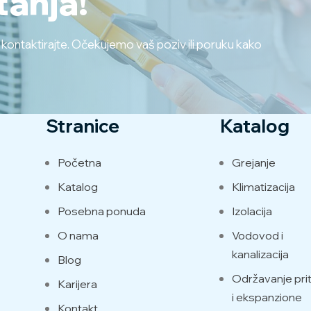
tanja!
s kontaktirajte. Očekujemo vaš poziv ili poruku kako
Stranice
Katalog
Početna
Grejanje
Katalog
Klimatizacija
Posebna ponuda
Izolacija
O nama
Vodovod i
kanalizacija
Blog
Održavanje prit
Karijera
i ekspanzione
Kontakt