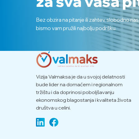
za sva vaša pi
Bez obzira na pitanje ili zahtev, slobodno na
bismo vam pružili najbolju podršku.
Vizija Valmaksa je da u svojoj delatnosti
bude lider na domaćem i regionalnom
tržištu i da doprinosi poboljšavanju
ekonomskog blagostanja i kvaliteta života
društva u celini.