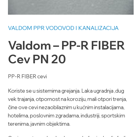
VALDOM PPR
VODOVOD I KANALIZACIJA
Valdom – PP-R FIBER
Cev PN 20
PP-R FIBER cevi
Koriste se u sistemima grejanja. Laka ugradnja ,dug
vek trajanja, otpornost na koroziju, mali otpori trenja,
čine ove cevi nezaobilaznim u kućnim instalacijama,
hotelima, poslovnim zgradama, industriji, sportskim
terenima, javnim objektima.