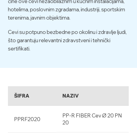
čine ove cevi nezaobilaznim u kućnim instalacijama,
hotelima, poslovnim zgradama, industriji, sportskim
terenima, javnim objektima.
Cevi su potpuno bezbedne po okolinu i zdravlje ljudi,
što garantuju relevantni zdravstveni i tehnički
sertifikati.
ŠIFRA
NAZIV
PP-R FIBER Cev Ø 20 PN
PPRF2020
20