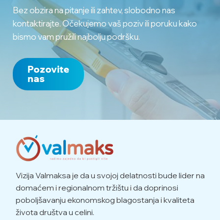
Bez obzira na pitanje ili zahtev, slobodno nas
kontaktirajte. Očekujemo vaš poziv ili poruku kako
bismo vam pružili najbolju podršku.
Pozovite
nas
Vizija Valmaksa je da u svojoj delatnosti bude lider na
domaćem i regionalnom tržištu i da doprinosi
poboljšavanju ekonomskog blagostanja i kvaliteta
života društva u celini.