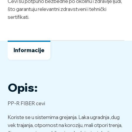
Cevi su potpuno bezbedne po okolinu i zdravlje ljudi,
što garantuju relevantni zdravstveni i tehnički
sertifikati.
Informacije
Opis:
PP-R FIBER cevi
Koriste se u sistemima grejanja. Laka ugradnja ,dug
vek trajanja, otpornost na koroziju, mali otpori trenja,