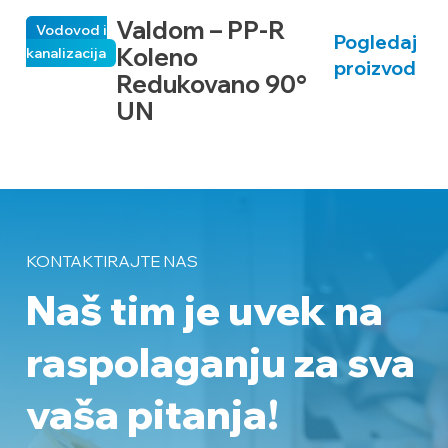
Valdom – PP-R
Vodovod i
Pogledaj
Koleno
kanalizacija
ka
proizvod
Redukovano 90°
UN
KONTAKTIRAJTE NAS
Naš tim je uvek na
raspolaganju
za sva
vaša pitanja!