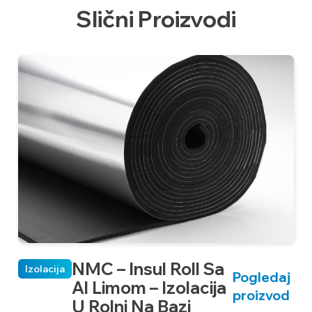
Slični Proizvodi
035-06/2m Sanflex
IPTSSB060350
042-06/2m Sanflex
IPTSSB060420
NMC – Insul Roll Sa
Izolacija
Pogledaj
Al Limom – Izolacija
proizvod
U Rolni Na Bazi