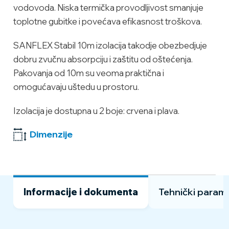
vodovoda. Niska termička provodljivost smanjuje
toplotne gubitke i povećava efikasnost troškova.
SANFLEX Stabil 10m izolacija takodje obezbedjuje
dobru zvučnu absorpciju i zaštitu od oštećenja.
Pakovanja od 10m su veoma praktična i
omogućavaju uštedu u prostoru.
Izolacija je dostupna u 2 boje: crvena i plava.
Dimenzije
Informacije i dokumenta
Tehnički parame