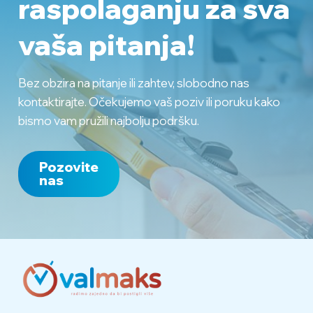
raspolaganju
za sva
vaša pitanja!
Bez obzira na pitanje ili zahtev, slobodno nas
kontaktirajte. Očekujemo vaš poziv ili poruku kako
bismo vam pružili najbolju podršku.
Pozovite
nas