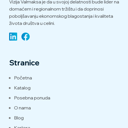
Vizija Valmaksa je da u svojoj delatnosti bude lider na
domaćem i regionalnom tržištu i da doprinosi
poboljšavanju ekonomskog blagostanja i kvaliteta
života društva u celini.
Stranice
Početna
Katalog
Posebna ponuda
O nama
Blog
Karijera