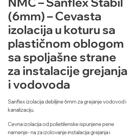
NMC – Sanflex Stabil
(6mm) – Cevasta
izolacija u koturu sa
plastičnom oblogom
sa spoljašne strane
za instalacije grejanja
i vodovoda
Sanflex izolacija debiljine 6mm za grejanje vodovod i
kanalizaciju.
Cevna izolacija od polietilenske ispunjene pene
namenje- na za izolovanje instalacija grejanja i