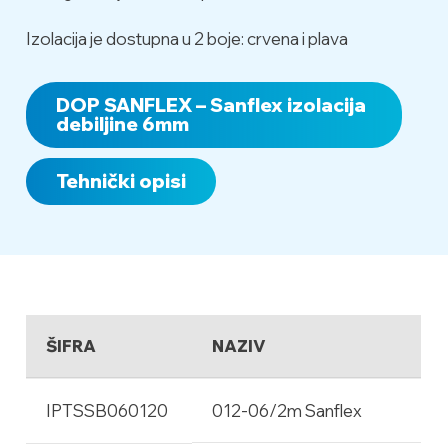
Izolacija je dostupna u 2 boje: crvena i plava
DOP SANFLEX – Sanflex izolacija
debiljine 6mm
Tehnički opisi
ŠIFRA
NAZIV
IPTSSB060120
012-06/2m Sanflex