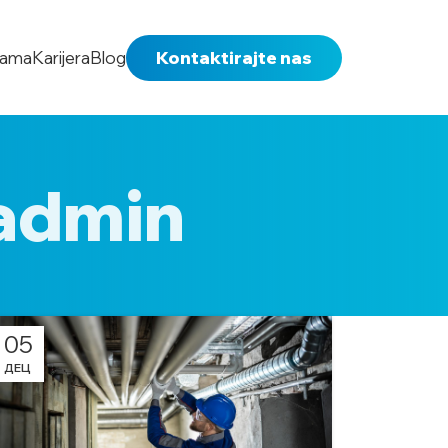
nama
Karijera
Blog
Kontaktirajte nas
admin
05
ДЕЦ