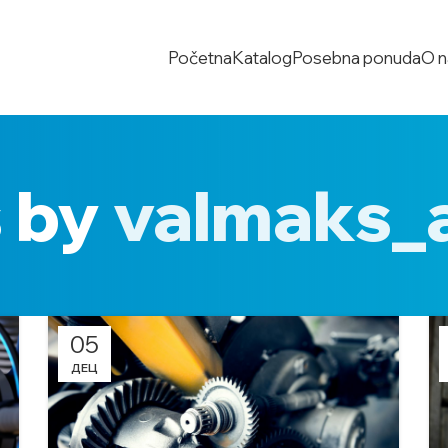
Početna
Katalog
Posebna ponuda
O 
s by
valmaks_
05
ДЕЦ