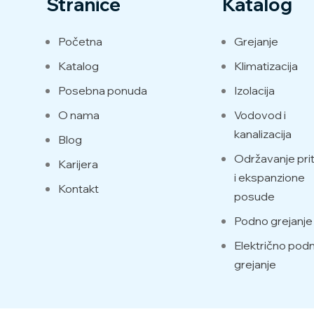
Stranice
Katalog
Početna
Grejanje
Katalog
Klimatizacija
Posebna ponuda
Izolacija
O nama
Vodovod i
kanalizacija
Blog
Održavanje prit
Karijera
i ekspanzione
Kontakt
posude
Podno grejanje
Električno pod
grejanje