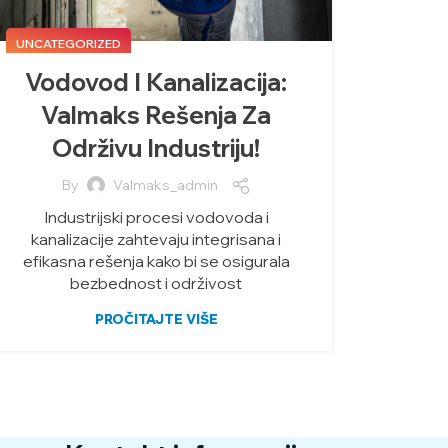
UNCATEGORIZED
Vodovod I Kanalizacija:
Valmaks Rešenja Za
Održivu Industriju!
By
Valmaks_admin
Industrijski procesi vodovoda i
kanalizacije zahtevaju integrisana i
efikasna rešenja kako bi se osigurala
bezbednost i održivost
PROČITAJTE VIŠE