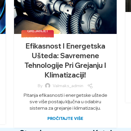
GREJANJE I
KLIMATIZACIJA
Efikasnost I Energetska
Ušteda: Savremene
Tehnologije Pri Grejanju I
Klimatizaciji!
By
Valmaks_admin
Pitanja efikasnosti i energetske uštede
sve više postaju ključna u odabiru
sistema za grejanje i klimatizaciju.
PROČITAJTE VIŠE