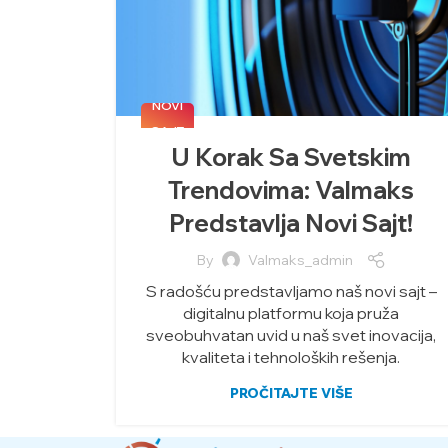
NOVI
SAJT
U Korak Sa Svetskim
Trendovima: Valmaks
Predstavlja Novi Sajt!
By
Valmaks_admin
S radošću predstavljamo naš novi sajt –
digitalnu platformu koja pruža
sveobuhvatan uvid u naš svet inovacija,
kvaliteta i tehnoloških rešenja.
PROČITAJTE VIŠE