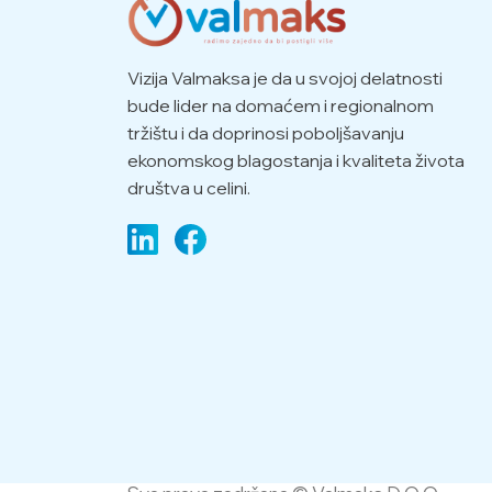
Vizija Valmaksa je da u svojoj delatnosti
bude lider na domaćem i regionalnom
tržištu i da doprinosi poboljšavanju
ekonomskog blagostanja i kvaliteta života
društva u celini.