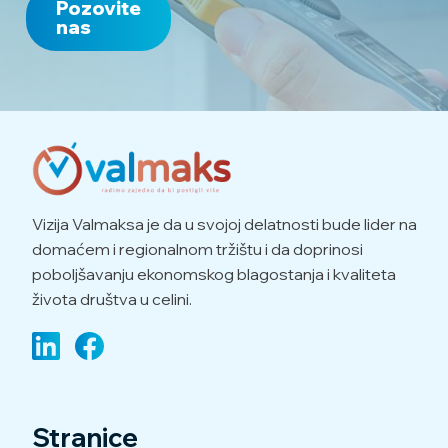
Pozovite
nas
Vizija Valmaksa je da u svojoj delatnosti bude lider na
domaćem i regionalnom tržištu i da doprinosi
poboljšavanju ekonomskog blagostanja i kvaliteta
života društva u celini.
Stranice