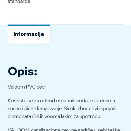
standarde
Informacije
Opis:
Valdom PVC cevi
Kosriste se za odvod otpadnih voda u sistemima
kućne i ulične kanalizacije. Širok izbor cevi i spojnih
elemenata čini ih veoma lakim za upotrebu.
VALDOM kanalizacione cevi ne sadrže u sebi teške