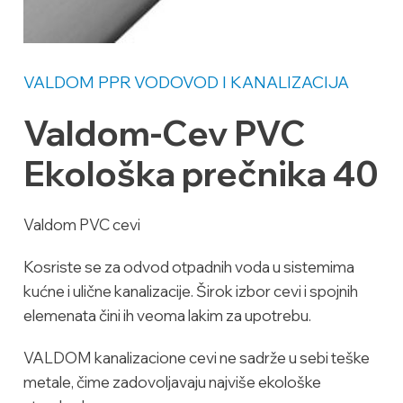
VALDOM PPR
VODOVOD I KANALIZACIJA
Valdom-Cev PVC
Ekološka prečnika 40
Valdom PVC cevi
Kosriste se za odvod otpadnih voda u sistemima
kućne i ulične kanalizacije. Širok izbor cevi i spojnih
elemenata čini ih veoma lakim za upotrebu.
VALDOM kanalizacione cevi ne sadrže u sebi teške
metale, čime zadovoljavaju najviše ekološke