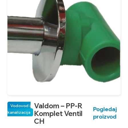
Valdom – PP-R
Vodovod i
Pogledaj
Komplet Ventil
kanalizacija
ka
proizvod
CH