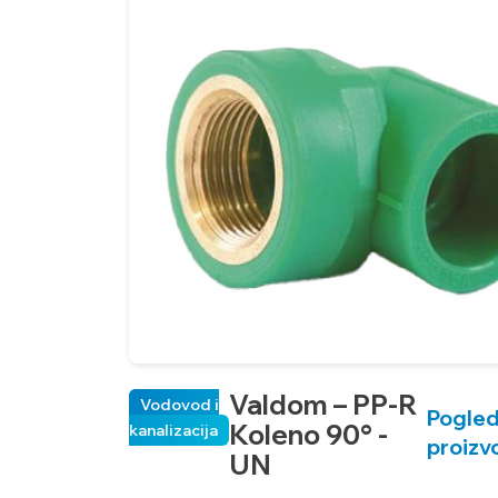
Valdom – PP-R
Vodovod i
Pogled
Koleno 90° -
kanalizacija
proizv
UN