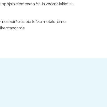
i i spojnih elemenata čini ih veoma lakim za
ne sadrže u sebi teške metale, čime
oške standarde