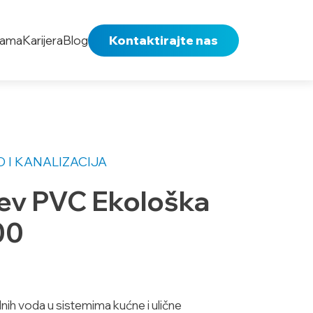
nama
Karijera
Blog
Kontaktirajte nas
 I KANALIZACIJA
ev PVC Ekološka
00
ih voda u sistemima kućne i ulične