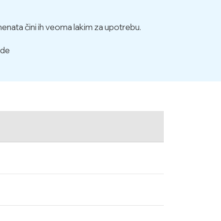
menata čini ih veoma lakim za upotrebu.
rde