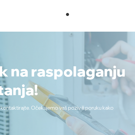
ek na raspolaganju
tanja!
s kontaktirajte. Očekujemo vaš poziv ili poruku kako