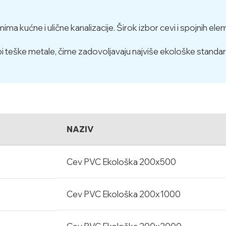
a kućne i ulične kanalizacije. Širok izbor cevi i spojnih ele
 teške metale, čime zadovoljavaju najviše ekološke standa
NAZIV
Cev PVC Ekološka 200x500
Cev PVC Ekološka 200x1000