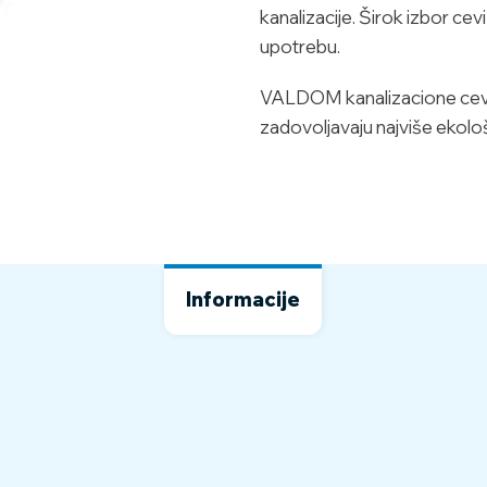
kanalizacije. Širok izbor cev
upotrebu.
VALDOM kanalizacione cevi 
zadovoljavaju najviše ekol
Informacije