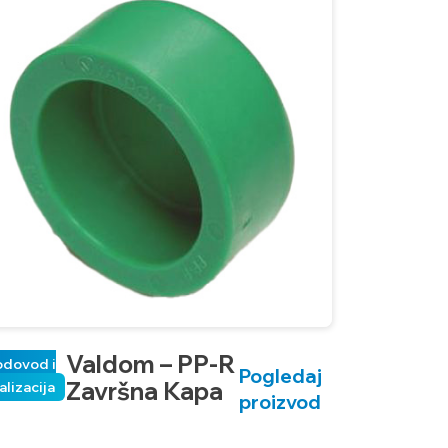
Valdom – PP-R
odovod i
Pogledaj
Završna Kapa
alizacija
proizvod