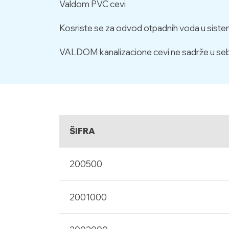
Valdom PVC cevi
Kosriste se za odvod otpadnih voda u sistemim
VALDOM kanalizacione cevi ne sadrže u sebi
ŠIFRA
200500
2001000