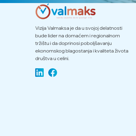
Vizija Valmaksa je da u svojoj delatnosti
bude lider na domaćem i regionalnom
tržištu i da doprinosi poboljšavanju
ekonomskog blagostanja i kvaliteta života
društva u celini.