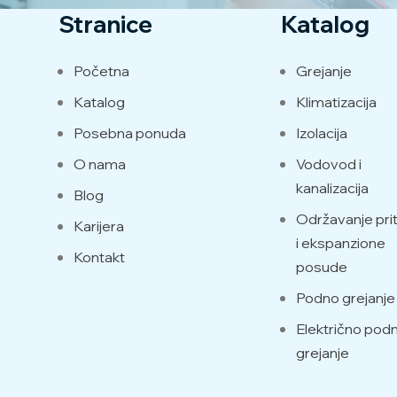
Stranice
Katalog
Početna
Grejanje
Katalog
Klimatizacija
Posebna ponuda
Izolacija
O nama
Vodovod i
kanalizacija
Blog
Održavanje prit
Karijera
i ekspanzione
Kontakt
posude
Podno grejanje
Električno pod
grejanje