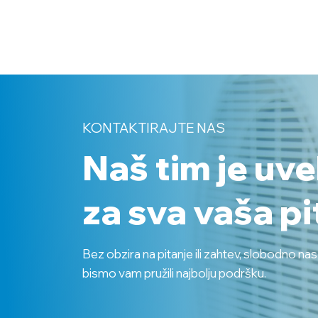
KONTAKTIRAJTE NAS
Naš tim je uv
za sva vaša pi
Bez obzira na pitanje ili zahtev, slobodno na
bismo vam pružili najbolju podršku.