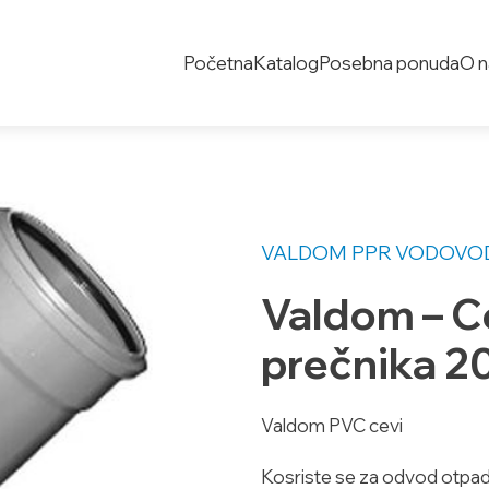
Početna
Katalog
Posebna ponuda
O 
VALDOM PPR
VODOVOD
Valdom – C
prečnika 2
Valdom PVC cevi
Kosriste se za odvod otpadn