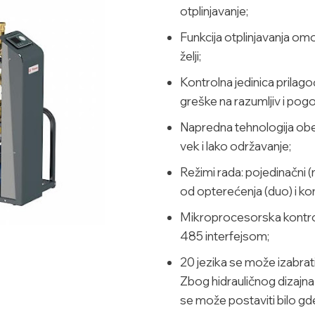
otplinjavanje;
Funkcija otplinjavanja om
želji;
Kontrolna jedinica prilago
greške na razumljiv i pog
Napredna tehnologija obe
vek i lako održavanje;
Režimi rada: pojedinačni 
od opterećenja (duo) i k
Mikroprocesorska kontrol
485 interfejsom;
20 jezika se može izabrati
Zbog hidrauličnog dizajna
se može postaviti bilo g