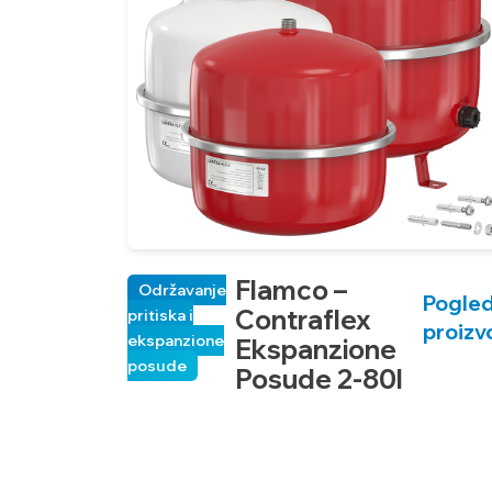
Flamco –
Održavanje
Pogled
Contraflex
pritiska i
proizv
ekspanzione
Ekspanzione
posude
Posude 2-80l