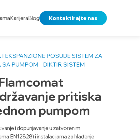
nama
Karijera
Blog
Kontaktirajte nas
 I EKSPANZIONE POSUDE
SISTEM ZA
 SA PUMPOM - DIKTIR SISTEM
 Flamcomat
državanje pritiska
a jednom pumpom
čivanje i dopunjavanje u zatvorenim
rema EN12828) i instalacijama za hlađenje