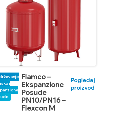
Flamco –
državanje
Pogledaj
Ekspanzione
iska i
proizvod
panzione
Posude
sude
PN10/PN16 –
Flexcon M