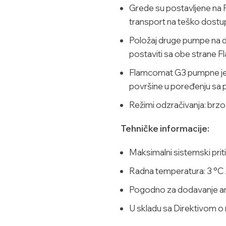
Grede su postavljene na 
transport na teško dostu
Položaj druge pumpe na 
postaviti sa obe strane 
Flamcomat G3 pumpne jed
površine u poređenju sa
Režimi odzračivanja: brzo,
Tehničke informacije:
Maksimalni sistemski pritis
Radna temperatura: 3 °C 
Pogodno za dodavanje anti
U skladu sa Direktivom 