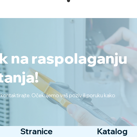
ek na raspolaganju
tanja!
s kontaktirajte. Očekujemo vaš poziv ili poruku kako
Stranice
Katalog