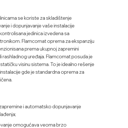
nicama se koriste za skladištenje
nje i dopunjavanje vaše instalacije
kontrolisana jedinica izvedena sa
tronikom. Flamcomat oprema za ekspanziju
menzionisana prema ukupnoj zapremini
 ili rashladnog uređaja. Flamcomat posuda je
tatičku visinu sistema. To je idealno rešenje
oke instalacije gde je standardna oprema za
ičena.
 zapremine i automatsko dopunjavanje
hlađenja;
ovanje omogućava veoma brzo