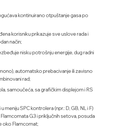
ogućava kontinuirano otpuštanje gasa po
đena korisniku prikazuje sve uslove rada i
odan način;
zbeđuje nisku potrošnju energije, dug radni
(mono), automatsko prebacivanje ili zavisno
ombinovani rad;
a, samoučeća, sa grafičkim displejom i RS
 u meniju SPC kontrolera (npr.: D, GB, NL i F)
 Flamcomata G3 i priključnih setova, posuda
de oko Flamcomat;