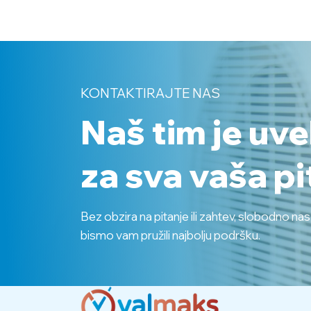
KONTAKTIRAJTE NAS
Naš tim je uv
za sva vaša pi
Bez obzira na pitanje ili zahtev, slobodno na
bismo vam pružili najbolju podršku.