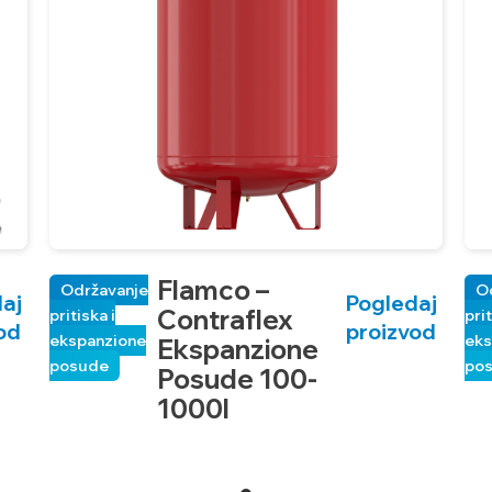
Flamco –
Održavanje
O
aj
Pogledaj
Contraflex
pritiska i
prit
od
proizvod
ekspanzione
eks
Ekspanzione
posude
po
Posude 100-
1000l