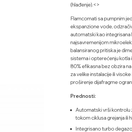
(hlađenje).<>
Flamcomati sa pumpnim jedi
ekspanzione vode, odzračiva
automatski kao integrisana 
najsavremenijom mikroelek
balansiranog pritiska je di
sistema i opterećenju kotla
80% efikasna bez obzira na s
za velike instalacije ili vis
proširenje dijafragme ogran
Prednosti:
Automatski vrši kontrolu
tokom ciklusa grejanja ili 
Integrisano turbo degaz