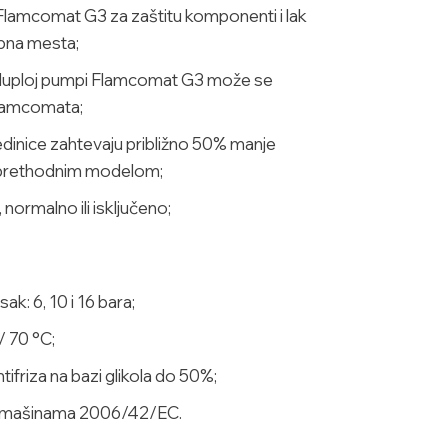
Flamcomat G3 za zaštitu komponenti i lak
pna mesta;
duploj pumpi Flamcomat G3 može se
Flamcomata;
inice zahtevaju približno 50% manje
 prethodnim modelom;
 normalno ili isključeno;
ak: 6, 10 i 16 bara;
/ 70 °C;
friza na bazi glikola do 50%;
o mašinama 2006/42/EC.