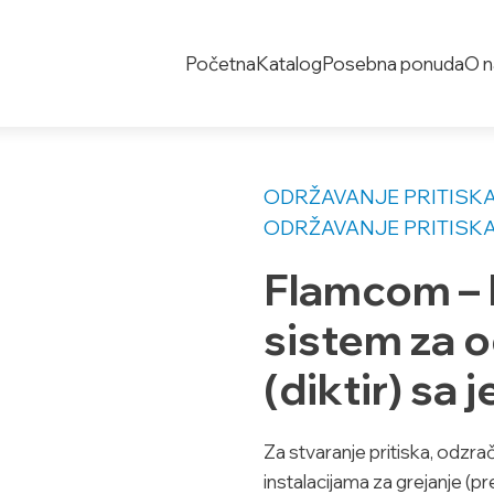
Početna
Katalog
Posebna ponuda
O 
ODRŽAVANJE PRITISKA
ODRŽAVANJE PRITISKA
Flamcom –
sistem za o
(diktir) s
Za stvaranje pritiska, odzra
instalacijama za grejanje (p