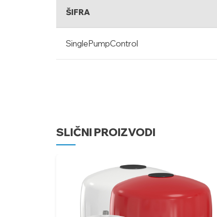
ŠIFRA
SinglePumpControl
SLIČNI PROIZVODI